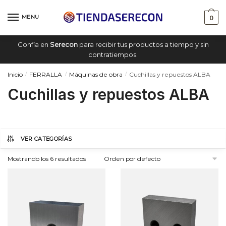
Saltar
saltar
a
al
MENU
0
navegación
contenido
Confía en
Serecon
para recibir tus productos a tiempo y sin
contratiempos.
Inicio
FERRALLA
Máquinas de obra
Cuchillas y repuestos ALBA
/
/
/
Cuchillas y repuestos ALBA
VER CATEGORÍAS
Mostrando los 6 resultados