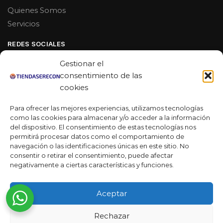
Quienes Somos
Servicios
REDES SOCIALES
Facebook
Gestionar el
Linkedin
consentimiento de las
cookies
Youtube
Para ofrecer las mejores experiencias, utilizamos tecnologías
MAS DE 50 RESEÑAS
como las cookies para almacenar y/o acceder a la información
del dispositivo. El consentimiento de estas tecnologías nos
permitirá procesar datos como el comportamiento de
navegación o las identificaciones únicas en este sitio. No
★★★★★
consentir o retirar el consentimiento, puede afectar
La verdad es que fue una compra muy económica, la
negativamente a ciertas características y funciones.
calidad mucho mejor de lo que esperaba y la entrega en un
día. ¡Estoy muy satisfecha con la atención al cliente y el
Aceptar
servicio!
Rechazar
Desarrollado por