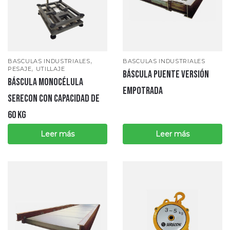
,
BASCULAS INDUSTRIALES
BASCULAS INDUSTRIALES
,
PESAJE
UTILLAJE
Báscula puente versión
Báscula monocélula
empotrada
SERECON con capacidad de
60 kg
Leer más
Leer más