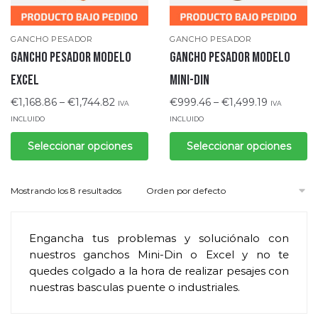
GANCHO PESADOR
GANCHO PESADOR
Gancho pesador modelo
Gancho pesador modelo
Excel
Mini-DIN
€
1,168.86
–
€
1,744.82
€
999.46
–
€
1,499.19
IVA
IVA
INCLUIDO
INCLUIDO
Seleccionar opciones
Seleccionar opciones
Mostrando los 8 resultados
Engancha tus problemas y soluciónalo con
nuestros ganchos Mini-Din o Excel y no te
quedes colgado a la hora de realizar pesajes con
nuestras basculas puente o industriales.