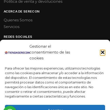
Politica de venta y devoluciones
ACERCA DE SERECON
Quienes Somos
Servicios
REDES SOCIALES
Facebook
Gestionar el
Linkedin
consentimiento de las
cookies
Youtube
Para ofrecer las mejores experiencias, utilizamos tecnologías
MAS DE 50 RESEÑAS
como las cookies para almacenar y/o acceder a la información
del dispositivo. El consentimiento de estas tecnologías nos
permitirá procesar datos como el comportamiento de
navegación o las identificaciones únicas en este sitio. No
★★★★★
consentir o retirar el consentimiento, puede afectar
La verdad es que fue una compra muy económica, la
negativamente a ciertas características y funciones.
calidad mucho mejor de lo que esperaba y la entrega en un
día. ¡Estoy muy satisfecha con la atención al cliente y el