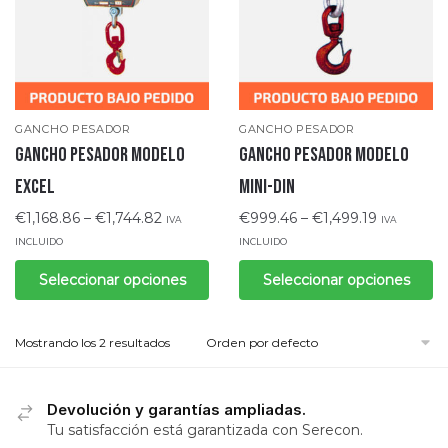
GANCHO PESADOR
GANCHO PESADOR
Gancho pesador modelo
Gancho pesador modelo
Excel
Mini-DIN
€
1,168.86
–
€
1,744.82
€
999.46
–
€
1,499.19
IVA
IVA
INCLUIDO
INCLUIDO
Seleccionar opciones
Seleccionar opciones
Mostrando los 2 resultados
Devolución y garantías ampliadas.
Tu satisfacción está garantizada con Serecon.