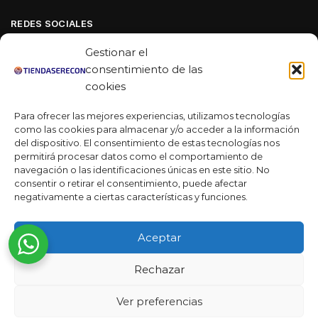
REDES SOCIALES
Facebook
Gestionar el
Linkedin
consentimiento de las
cookies
Youtube
Para ofrecer las mejores experiencias, utilizamos tecnologías
MAS DE 50 RESEÑAS
como las cookies para almacenar y/o acceder a la información
del dispositivo. El consentimiento de estas tecnologías nos
permitirá procesar datos como el comportamiento de
navegación o las identificaciones únicas en este sitio. No
★★★★★
consentir o retirar el consentimiento, puede afectar
La verdad es que fue una compra muy económica, la
negativamente a ciertas características y funciones.
calidad mucho mejor de lo que esperaba y la entrega en un
día. ¡Estoy muy satisfecha con la atención al cliente y el
Aceptar
servicio!
Desarrollado por
Rechazar
Ready Marketing 2023 ©
Ver preferencias