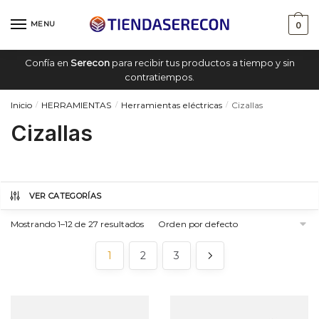
Saltar
saltar
a
al
MENU
0
navegación
contenido
Confía en
Serecon
para recibir tus productos a tiempo y sin
contratiempos.
Inicio
HERRAMIENTAS
Herramientas eléctricas
Cizallas
/
/
/
Cizallas
VER CATEGORÍAS
Mostrando 1–12 de 27 resultados
1
2
3