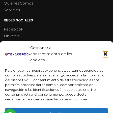
Quienes Somos
Servicios
REDES SOCIALES
Facebook
Linkedin
Youtube
Gestionar el
MAS DE 50 RESEÑAS
consentimiento de las
cookies
Para ofrecer las mejores experiencias, utilizamos tecnologías
como las cookies para almacenar y/o acceder a la información
★★★★★
del dispositivo. El consentimiento de estas tecnologías nos
La verdad es que fue una compra muy económica, la
permitirá procesar datos como el comportamiento de
calidad mucho mejor de lo que esperaba y la entrega en un
navegación o las identificaciones únicas en este sitio. No
día. ¡Estoy muy satisfecha con la atención al cliente y el
consentir o retirar el consentimiento, puede afectar
servicio!
negativamente a ciertas características y funciones.
Desarrollado por
Ready Marketing 2023 ©