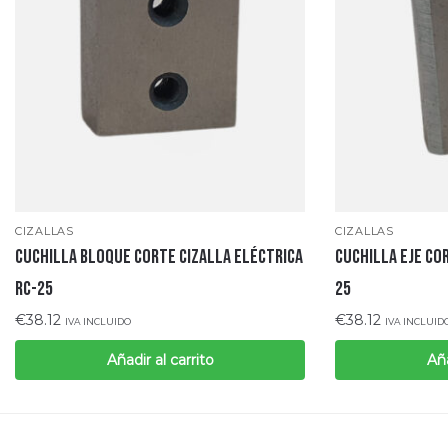
CIZALLAS
CIZALLAS
CUCHILLA BLOQUE CORTE CIZALLA ELÉCTRICA
CUCHILLA EJE CO
RC-25
25
€
38.12
€
38.12
IVA INCLUIDO
IVA INCLUID
Añadir al carrito
Aña