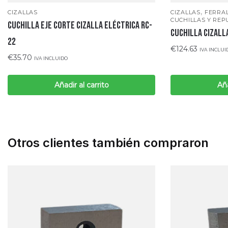
,
CIZALLAS
CIZALLAS
FERRA
CUCHILLAS Y REP
CUCHILLA EJE CORTE CIZALLA ELÉCTRICA RC-
CUCHILLA CIZALL
22
€
124.63
IVA INCLUI
€
35.70
IVA INCLUIDO
Añadir al carrito
Aña
Otros clientes también compraron