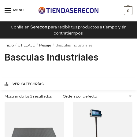
Saltar
saltar
a
al
MENU
0
navegación
contenido
Confía en
Serecon
para recibir tus productos a tiempo y sin
contratiempos.
Inicio
UTILLAJE
Pesaje
Basculas Industriales
/
/
/
Basculas Industriales
VER CATEGORÍAS
Mostrando los 5 resultados