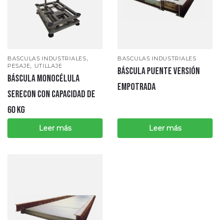
,
BASCULAS INDUSTRIALES
BASCULAS INDUSTRIALES
,
PESAJE
UTILLAJE
Báscula puente versión
Báscula monocélula
empotrada
SERECON con capacidad de
60 kg
Leer más
Leer más