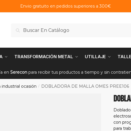
Envio gratuito en pedidos superiores a 300€
Buscar
Buscar
por:
A
TRANSFORMACIÓN METAL
UTILLAJE
TALL
ía en
Serecon
para recibir tus productos a tiempo y sin contrati
 industrial ocasión
DOBLADORA DE MALLA OMES PREE106
/
DOBLA
Doblado
electros
con prog
para trab