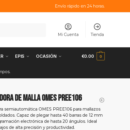
Envío rápido en 24 horas.
Mi Cuenta
Tienda
ER
EPIS
OCASIÓN
€
0.00
0
empos.
DORA DE MALLA OMES PREE106
ra semiautomática OMES PREE106 para mallazos
oldados. Capaz de plegar hasta 40 barras de 12 mm
ramación electrónica de hasta 20 ángulos. Ideal
ajos de alta precisión y productividad.