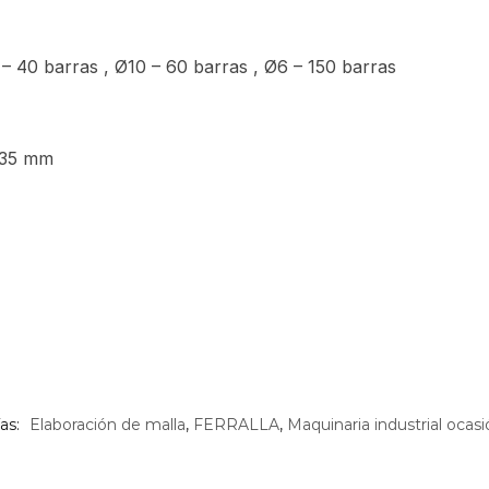
 40 barras , Ø10 – 60 barras , Ø6 – 150 barras
035 mm
as:
Elaboración de malla
,
FERRALLA
,
Maquinaria industrial ocas