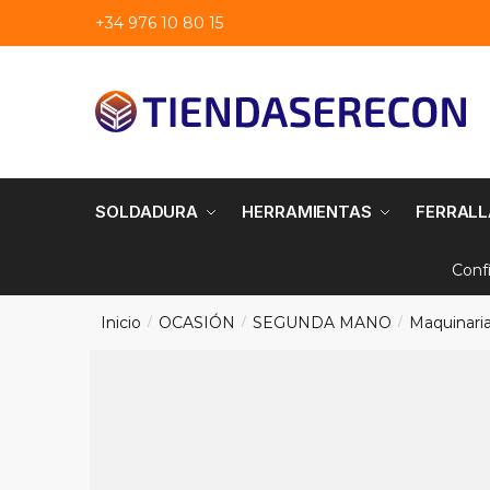
Saltar
saltar
+34 976 10 80 15
a
al
navegación
contenido
SOLDADURA
HERRAMIENTAS
FERRALL
Conf
Inicio
OCASIÓN
SEGUNDA MANO
Maquinaria
/
/
/