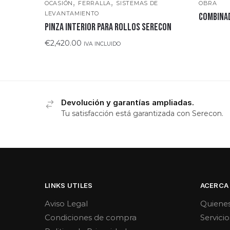
,
,
OCASIÓN
FERRALLA
SISTEMAS DE
OBRA
LEVANTAMIENTO
Combinad
PINZA INTERIOR PARA ROLLOS SERECON
€
2,420.00
IVA INCLUIDO
Devolución y garantías ampliadas.
Tu satisfacción está garantizada con Serecon.
LINKS UTILES
ACERCA
Aviso Legal
Quiene
Condiciones de compra
Servicio