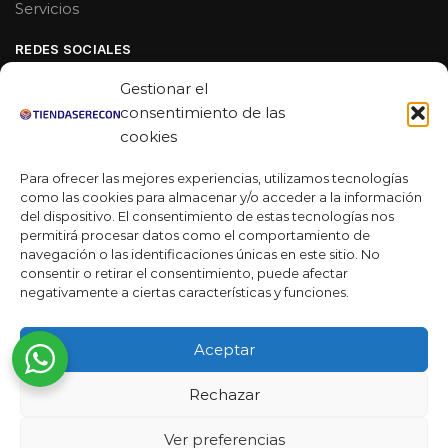
Servicios
REDES SOCIALES
Facebook
Gestionar el
Linkedin
consentimiento de las
cookies
Youtube
Para ofrecer las mejores experiencias, utilizamos tecnologías
MAS DE 50 RESEÑAS
como las cookies para almacenar y/o acceder a la información
del dispositivo. El consentimiento de estas tecnologías nos
permitirá procesar datos como el comportamiento de
navegación o las identificaciones únicas en este sitio. No
★★★★★
consentir o retirar el consentimiento, puede afectar
La verdad es que fue una compra muy económica, la
negativamente a ciertas características y funciones.
calidad mucho mejor de lo que esperaba y la entrega en un
día. ¡Estoy muy satisfecha con la atención al cliente y el
Aceptar
servicio!
Desarrollado por
Rechazar
Ready Marketing 2023 ©
Ver preferencias