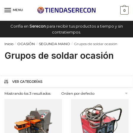
Saltar
saltar
a
al
MENU
0
navegación
contenido
Confía en
Serecon
para recibir tus productos a tiempo y sin
contratiempos.
Inicio
OCASIÓN
SEGUNDA MANO
Grupos de soldar ocasión
/
/
/
Grupos de soldar ocasión
VER CATEGORÍAS
Mostrando los 3 resultados