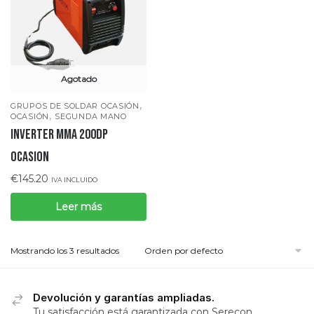
Agotado
,
GRUPOS DE SOLDAR OCASIÓN
,
OCASIÓN
SEGUNDA MANO
INVERTER MMA 200DP
OCASION
€
145.20
IVA INCLUIDO
Leer más
Mostrando los 3 resultados
Devolución y garantías ampliadas.
Tu satisfacción está garantizada con Serecon.