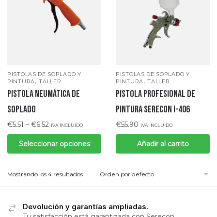
PISTOLAS DE SOPLADO Y
PISTOLAS DE SOPLADO Y
,
,
PINTURA
TALLER
PINTURA
TALLER
Pistola neumática de
PISTOLA PROFESIONAL DE
soplado
PINTURA SERECON I-406
€
5.51
–
€
6.52
€
55.90
IVA INCLUIDO
IVA INCLUIDO
Seleccionar opciones
Añadir al carrito
Mostrando los 4 resultados
Devolución y garantías ampliadas.
Tu satisfacción está garantizada con Serecon.