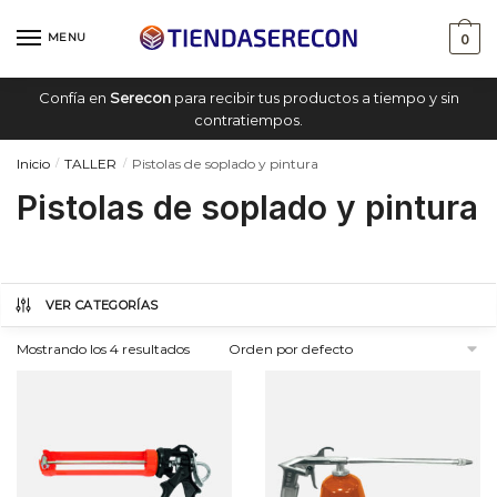
Saltar
saltar
a
al
MENU
0
navegación
contenido
Confía en
Serecon
para recibir tus productos a tiempo y sin
contratiempos.
Inicio
TALLER
Pistolas de soplado y pintura
/
/
Pistolas de soplado y pintura
VER CATEGORÍAS
Mostrando los 4 resultados