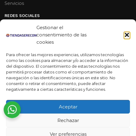
Servicios
REDES SOCIALES
Facebook
Gestionar el
Linkedin
consentimiento de las
cookies
Youtube
Para ofrecer las mejores experiencias, utilizamos tecnologías
MAS DE 50 RESEÑAS
como las cookies para almacenar y/o acceder a la información
del dispositivo. El consentimiento de estas tecnologías nos
permitirá procesar datos como el comportamiento de
navegación o las identificaciones únicas en este sitio. No
★★★★★
consentir o retirar el consentimiento, puede afectar
La verdad es que fue una compra muy económica, la
negativamente a ciertas características y funciones.
calidad mucho mejor de lo que esperaba y la entrega en un
día. ¡Estoy muy satisfecha con la atención al cliente y el
Aceptar
servicio!
Desarrollado por
Rechazar
Ready Marketing 2023 ©
Ver preferencias