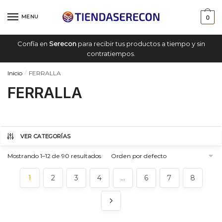
Saltar
saltar
a
al
MENU
0
navegación
contenido
Confía en
Serecon
para recibir tus productos a tiempo y sin
contratiempos.
Inicio
FERRALLA
/
FERRALLA
VER CATEGORÍAS
Mostrando 1–12 de 90 resultados
1
2
3
4
…
6
7
8