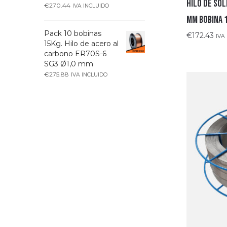
Hilo de sol
€
270.44
IVA INCLUIDO
mm bobina 
Pack 10 bobinas
€
172.43
IVA
15Kg. Hilo de acero al
carbono ER70S-6
SG3 Ø1,0 mm
€
275.88
IVA INCLUIDO