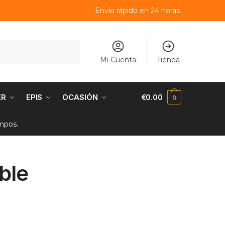
Envío rápido en 24 horas.
Mi Cuenta
Tienda
ER
EPIS
OCASIÓN
€
0.00
0
empos.
ble