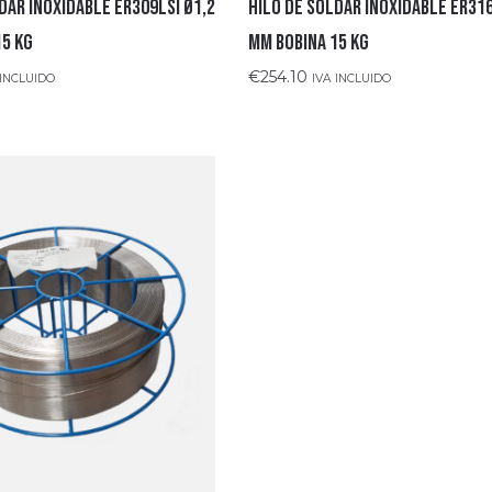
dar Inoxidable ER309LSI Ø1,2
HILO DE SOLDAR INOXIDABLE ER316
15 Kg
mm BOBINA 15 Kg
€
254.10
 INCLUIDO
IVA INCLUIDO