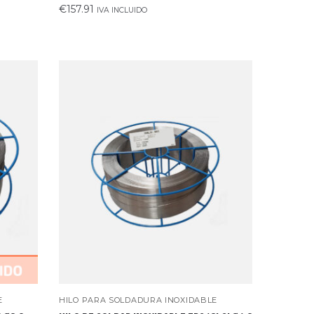
€
157.91
IVA INCLUIDO
E
HILO PARA SOLDADURA INOXIDABLE