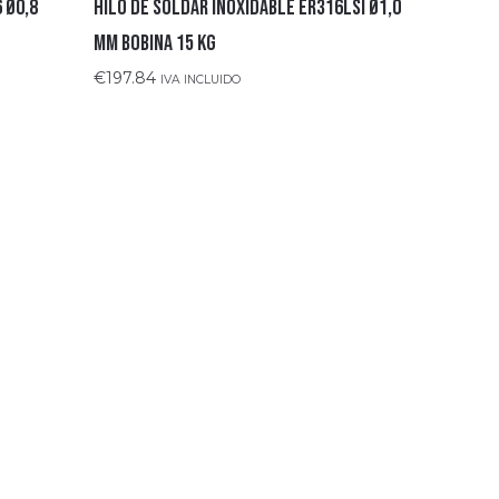
 Ø0,8
HILO DE SOLDAR INOXIDABLE ER316LSI Ø1,0
mm BOBINA 15 Kg
€
197.84
IVA INCLUIDO