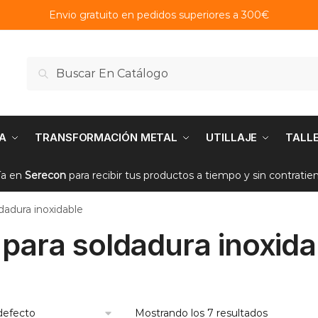
Envio gratuito en pedidos superiores a 300€
Buscar
Buscar
por:
A
TRANSFORMACIÓN METAL
UTILLAJE
TALL
ía en
Serecon
para recibir tus productos a tiempo y sin contrati
ldadura inoxidable
 para soldadura inoxida
Mostrando los 7 resultados