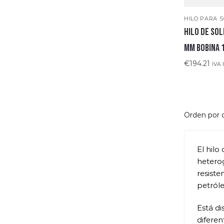
HILO PARA 
HILO DE SOL
mm BOBINA 
€
194.21
IVA 
El hilo
heterog
resiste
petróle
Está di
diferen