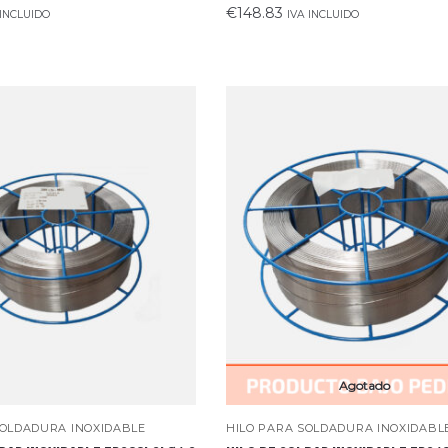
€
148.83
 INCLUIDO
IVA INCLUIDO
Agotado
SOLDADURA INOXIDABLE
HILO PARA SOLDADURA INOXIDABL