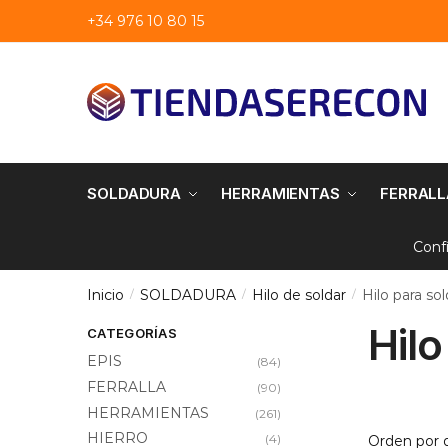
Saltar
saltar
+34 976 10 80 15
a
al
navegación
contenido
SOLDADURA
HERRAMIENTAS
FERRALL
Conf
Inicio
SOLDADURA
Hilo de soldar
Hilo para so
/
/
/
Hilo
CATEGORÍAS
EPIS
(84)
FERRALLA
(90)
HERRAMIENTAS
(261)
HIERRO
(4)