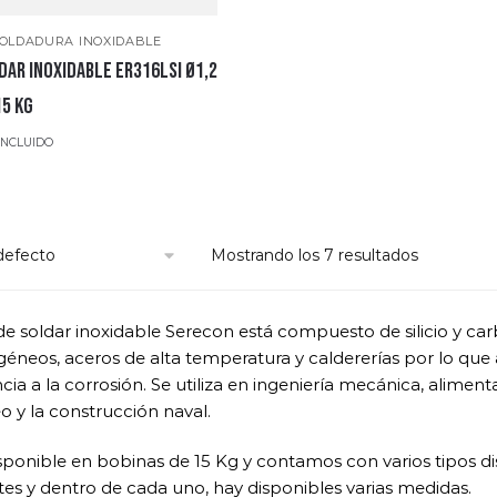
SOLDADURA INOXIDABLE
DAR INOXIDABLE ER316LSI Ø1,2
15 Kg
INCLUIDO
Mostrando los 7 resultados
 de soldar inoxidable Serecon está compuesto de silicio y c
éneos, aceros de alta temperatura y caldererías por lo que ap
ncia a la corrosión. Se utiliza en ingeniería mecánica, alimenta
o y la construcción naval.
sponible en bobinas de 15 Kg y contamos con varios tipos dist
tes y dentro de cada uno, hay disponibles varias medidas.