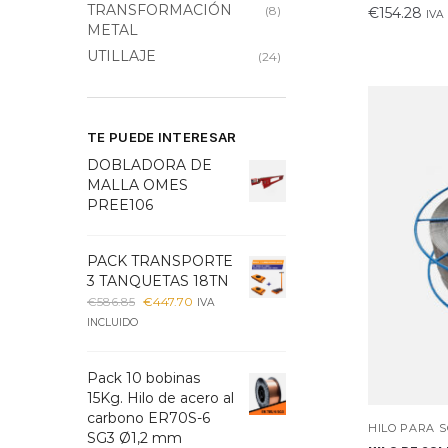
TRANSFORMACIÓN
(8)
€
154.28
IVA
METAL
UTILLAJE
(24)
TE PUEDE INTERESAR
DOBLADORA DE
MALLA OMES
PREE106
PACK TRANSPORTE
3 TANQUETAS 18TN
€
586.85
€
447.70
IVA
INCLUIDO
Pack 10 bobinas
15Kg. Hilo de acero al
carbono ER70S-6
HILO PARA 
SG3 Ø1,2 mm