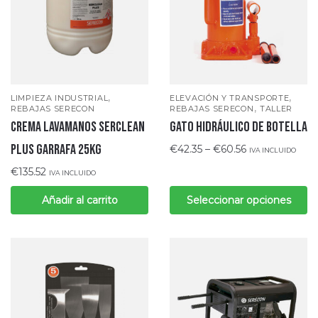
,
,
LIMPIEZA INDUSTRIAL
ELEVACIÓN Y TRANSPORTE
,
REBAJAS SERECON
REBAJAS SERECON
TALLER
CREMA LAVAMANOS SERCLEAN
Gato hidráulico de botella
PLUS Garrafa 25KG
€
42.35
–
€
60.56
IVA INCLUIDO
€
135.52
IVA INCLUIDO
Añadir al carrito
Seleccionar opciones