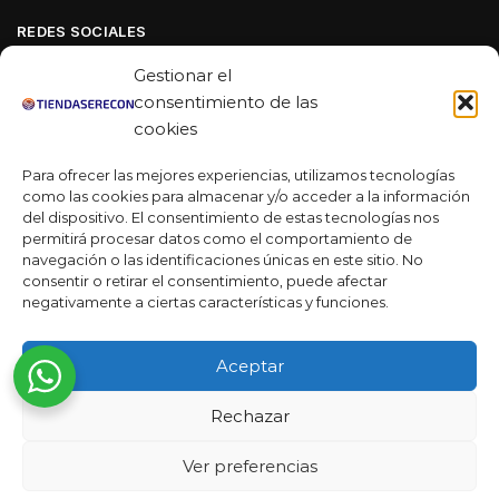
REDES SOCIALES
Facebook
Gestionar el
Linkedin
consentimiento de las
cookies
Youtube
Para ofrecer las mejores experiencias, utilizamos tecnologías
MAS DE 50 RESEÑAS
como las cookies para almacenar y/o acceder a la información
del dispositivo. El consentimiento de estas tecnologías nos
permitirá procesar datos como el comportamiento de
navegación o las identificaciones únicas en este sitio. No
★★★★★
consentir o retirar el consentimiento, puede afectar
La verdad es que fue una compra muy económica, la
negativamente a ciertas características y funciones.
calidad mucho mejor de lo que esperaba y la entrega en un
día. ¡Estoy muy satisfecha con la atención al cliente y el
Aceptar
servicio!
Rechazar
Desarrollado por
Ready Marketing 2023 ©
Ver preferencias