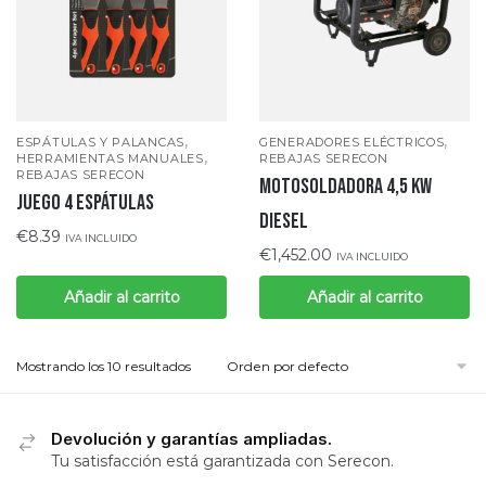
,
,
GENERADORES ELÉCTRICOS
ESPÁTULAS Y PALANCAS
,
REBAJAS SERECON
HERRAMIENTAS MANUALES
REBAJAS SERECON
MOTOSOLDADORA 4,5 KW
Juego 4 espátulas
DIESEL
€
8.39
IVA INCLUIDO
€
1,452.00
IVA INCLUIDO
Añadir al carrito
Añadir al carrito
Mostrando los 10 resultados
Devolución y garantías ampliadas.
Tu satisfacción está garantizada con Serecon.