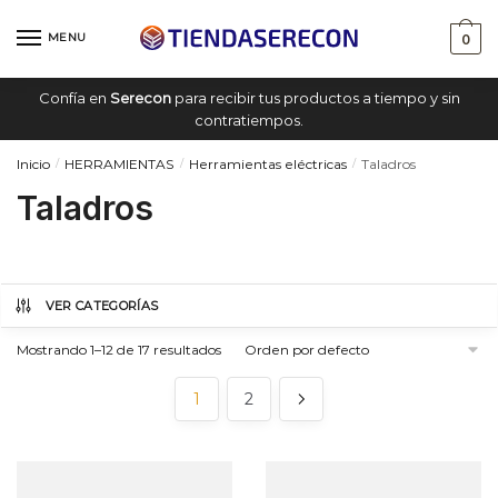
Saltar
saltar
a
al
MENU
0
navegación
contenido
Confía en
Serecon
para recibir tus productos a tiempo y sin
contratiempos.
Inicio
HERRAMIENTAS
Herramientas eléctricas
Taladros
/
/
/
Taladros
VER CATEGORÍAS
Mostrando 1–12 de 17 resultados
1
2