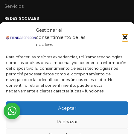
Servicios
REDES SOCIALES
Facebook
Gestionar el
Linkedin
consentimiento de las
cookies
Youtube
Para ofrecer las mejores experiencias, utilizamos tecnologías
MAS DE 50 RESEÑAS
como las cookies para almacenar y/o acceder a la información
del dispositivo. El consentimiento de estas tecnologías nos
permitirá procesar datos como el comportamiento de
navegación o las identificaciones únicas en este sitio. No
★★★★★
consentir o retirar el consentimiento, puede afectar
La verdad es que fue una compra muy económica, la
negativamente a ciertas características y funciones.
calidad mucho mejor de lo que esperaba y la entrega en un
día. ¡Estoy muy satisfecha con la atención al cliente y el
Aceptar
servicio!
Desarrollado por
Rechazar
Ready Marketing 2023 ©