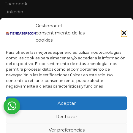
Facebook
Linkedin
Youtube
Gestionar el
MAS DE 50 RESEÑAS
consentimiento de las
cookies
Para ofrecer las mejores experiencias, utilizamos tecnologías
como las cookies para almacenar y/o acceder a la información
★★★★★
del dispositivo. El consentimiento de estas tecnologías nos
La verdad es que fue una compra muy económica, la
permitirá procesar datos como el comportamiento de
calidad mucho mejor de lo que esperaba y la entrega en un
navegación o las identificaciones únicas en este sitio. No
día. ¡Estoy muy satisfecha con la atención al cliente y el
consentir o retirar el consentimiento, puede afectar
servicio!
negativamente a ciertas características y funciones.
Desarrollado por
Ready Marketing 2023 ©
Aceptar
Rechazar
Ver preferencias