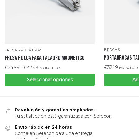
BROCAS
FRESAS ROTATIVAS
PORTABROCAS TA
Fresa hueca para taladro magnético
€
32.19
€
24.56
–
€
47.43
IVA INCLUID
IVA INCLUIDO
Seleccionar opciones
Aña
Devolución y garantías ampliadas.
Tu satisfacción está garantizada con Serecon.
Envío rápido en 24 horas.
Confía en Serecon para una entrega