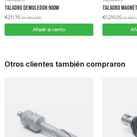
TALADRO DEMOLEDOR 900W
TALADRO MAGNÉT
€
211.75
€
1,216.05
IVA INCLUIDO
IVA INCL
Añadir al carrito
Aña
Otros clientes también compraron