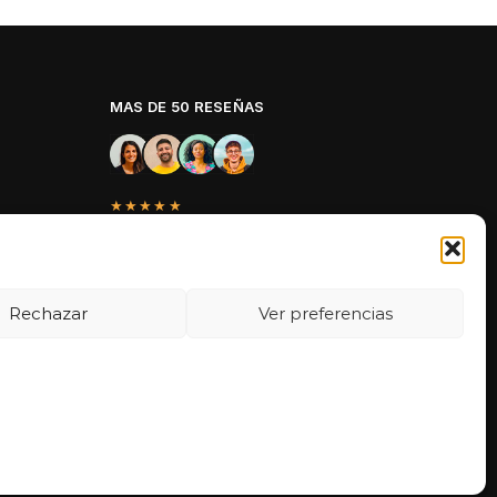
MAS DE 50 RESEÑAS
★★★★★
La verdad es que fue una compra
muy económica, la calidad mucho
mejor de lo que esperaba y la
entrega en un día. ¡Estoy muy
Rechazar
Ver preferencias
satisfecha con la atención al cliente y
el servicio!