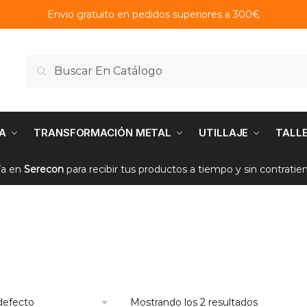
Envio gratuito en pedidos superiores a 300€
Buscar
Buscar
por:
A
TRANSFORMACIÓN METAL
UTILLAJE
TALL
ía en
Serecon
para recibir tus productos a tiempo y sin contrati
Mostrando los 2 resultados