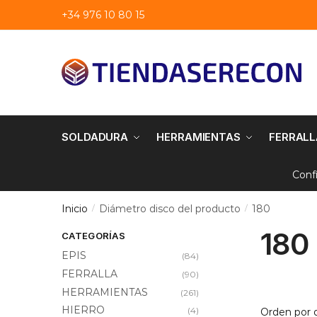
Saltar
saltar
+34 976 10 80 15
a
al
navegación
contenido
SOLDADURA
HERRAMIENTAS
FERRALL
Conf
Inicio
Diámetro disco del producto
180
/
/
180
CATEGORÍAS
EPIS
(84)
FERRALLA
(90)
HERRAMIENTAS
(261)
HIERRO
(4)