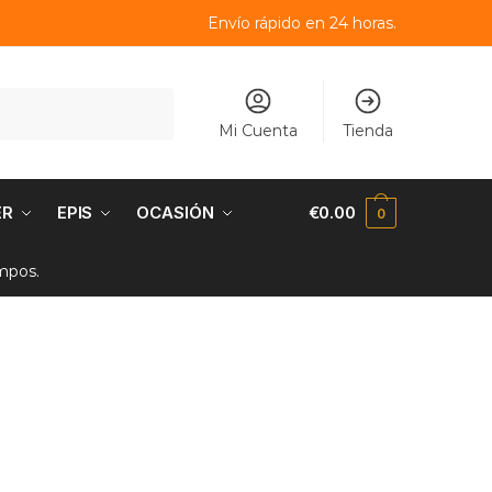
Envío rápido en 24 horas.
Mi Cuenta
Tienda
ER
EPIS
OCASIÓN
€
0.00
0
empos.