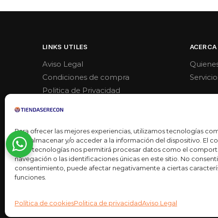
LINKS UTILES
ACERCA
Aviso Legal
Quiene
Condiciones de compra
Servicio
Politica de Privacidad
Politica de venta y devoluciones
Para ofrecer las mejores experiencias, utilizamos tecnologías co
para almacenar y/o acceder a la información del dispositivo. El 
estas tecnologías nos permitirá procesar datos como el compor
navegación o las identificaciones únicas en este sitio. No consentir 
consentimiento, puede afectar negativamente a ciertas caracterís
funciones.
Desarrollado por
Ready Marketing 2023 ©
Política de cookies
Politica de privacidad
Aviso Legal