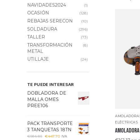
NAVIDADES2024
(1)
OCASIÓN
(128)
REBAJAS SERECON
(10)
SOLDADURA
(296)
TALLER
(73)
TRANSFORMACIÓN
(8)
METAL
UTILLAJE
(24)
TE PUEDE INTERESAR
DOBLADORA DE
MALLA OMES
PREE106
AMOLADORAS
ELÉCTRICAS
PACK TRANSPORTE
3 TANQUETAS 18TN
AMOLADORA 
€
586.85
€
447.70
IVA