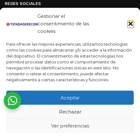
REDES SOCIALES
Facebook
Gestionar el
Linkedin
consentimiento de las
cookies
Youtube
Para ofrecer las mejores experiencias, utilizamos tecnologías
MAS DE 50 RESEÑAS
como las cookies para almacenar y/o acceder a la información
del dispositivo. El consentimiento de estas tecnologías nos
permitirá procesar datos como el comportamiento de
navegación o las identificaciones únicas en este sitio. No
★★★★★
consentir o retirar el consentimiento, puede afectar
La verdad es que fue una compra muy económica, la
negativamente a ciertas características y funciones.
calidad mucho mejor de lo que esperaba y la entrega en un
día. ¡Estoy muy satisfecha con la atención al cliente y el
Aceptar
servicio!
Desarrollado por
Rechazar
Ready Marketing 2023 ©
Ver preferencias