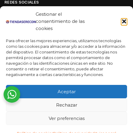
REDES SOCIALES
Facebook
Gestionar el
Linkedin
consentimiento de las
cookies
Youtube
Para ofrecer las mejores experiencias, utilizamos tecnologías
MAS DE 50 RESEÑAS
como las cookies para almacenar y/o acceder a la información
del dispositivo. El consentimiento de estas tecnologías nos
permitirá procesar datos como el comportamiento de
navegación o las identificaciones únicas en este sitio. No
★★★★★
consentir o retirar el consentimiento, puede afectar
La verdad es que fue una compra muy económica, la
negativamente a ciertas características y funciones.
calidad mucho mejor de lo que esperaba y la entrega en un
día. ¡Estoy muy satisfecha con la atención al cliente y el
Aceptar
servicio!
Desarrollado por
Rechazar
Ready Marketing 2023 ©
Ver preferencias