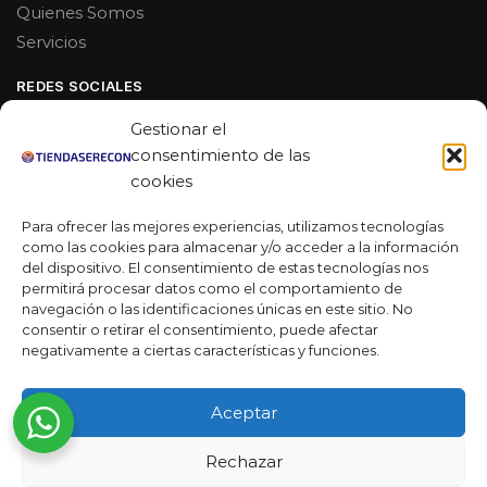
Quienes Somos
Servicios
REDES SOCIALES
Facebook
Gestionar el
Linkedin
consentimiento de las
cookies
Youtube
Para ofrecer las mejores experiencias, utilizamos tecnologías
MAS DE 50 RESEÑAS
como las cookies para almacenar y/o acceder a la información
del dispositivo. El consentimiento de estas tecnologías nos
permitirá procesar datos como el comportamiento de
navegación o las identificaciones únicas en este sitio. No
★★★★★
consentir o retirar el consentimiento, puede afectar
La verdad es que fue una compra muy económica, la
negativamente a ciertas características y funciones.
calidad mucho mejor de lo que esperaba y la entrega en un
día. ¡Estoy muy satisfecha con la atención al cliente y el
Aceptar
servicio!
Desarrollado por
Rechazar
Ready Marketing 2023 ©