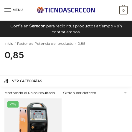
Saltar
saltar
a
al
MENU
0
navegación
contenido
Confía en
Serecon
para recibir tus productos a tiempo y sin
contratiempos.
Inicio
Factor de Potencia del producto
0,85
/
/
0,85
VER CATEGORÍAS
Mostrando el único resultado
-7%