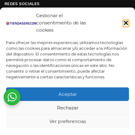
REDES SOCIALES
Facebook
Gestionar el
Linkedin
consentimiento de las
cookies
Youtube
Para ofrecer las mejores experiencias, utilizamos tecnologías
MAS DE 50 RESEÑAS
como las cookies para almacenar y/o acceder a la información
del dispositivo. El consentimiento de estas tecnologías nos
permitirá procesar datos como el comportamiento de
navegación o las identificaciones únicas en este sitio. No
★★★★★
consentir o retirar el consentimiento, puede afectar
La verdad es que fue una compra muy económica, la
negativamente a ciertas características y funciones.
calidad mucho mejor de lo que esperaba y la entrega en un
día. ¡Estoy muy satisfecha con la atención al cliente y el
Aceptar
servicio!
Desarrollado por
Rechazar
Ready Marketing 2023 ©
Ver preferencias