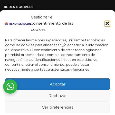
REDES SOCIALES
Facebook
Gestionar el
Linkedin
consentimiento de las
cookies
Youtube
Para ofrecer las mejores experiencias, utilizamos tecnologías
MAS DE 50 RESEÑAS
como las cookies para almacenar y/o acceder a la información
del dispositivo. El consentimiento de estas tecnologías nos
permitirá procesar datos como el comportamiento de
navegación o las identificaciones únicas en este sitio. No
★★★★★
consentir o retirar el consentimiento, puede afectar
La verdad es que fue una compra muy económica, la
negativamente a ciertas características y funciones.
calidad mucho mejor de lo que esperaba y la entrega en un
día. ¡Estoy muy satisfecha con la atención al cliente y el
Aceptar
servicio!
Desarrollado por
Rechazar
Ready Marketing 2023 ©
Ver preferencias