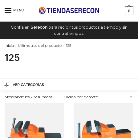
Saltar
saltar
a
al
MENU
0
navegación
contenido
Confía en
Serecon
para recibir tus productos a tiempo y sin
contratiempos.
Inicio
Milímetros del producto
125
/
/
125
VER CATEGORÍAS
Mostrando los 2 resultados