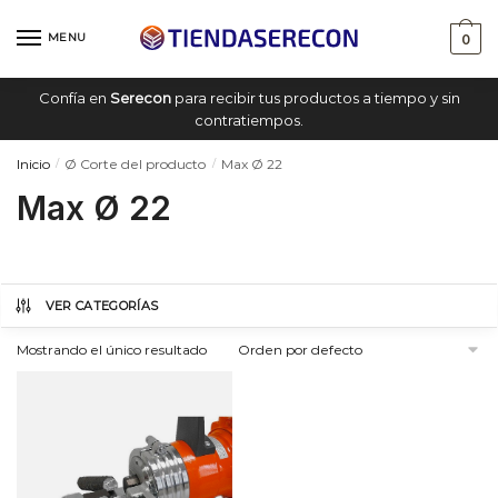
Saltar
saltar
a
al
MENU
0
navegación
contenido
Confía en
Serecon
para recibir tus productos a tiempo y sin
contratiempos.
Inicio
Ø Corte del producto
Max Ø 22
/
/
Max Ø 22
VER CATEGORÍAS
Mostrando el único resultado