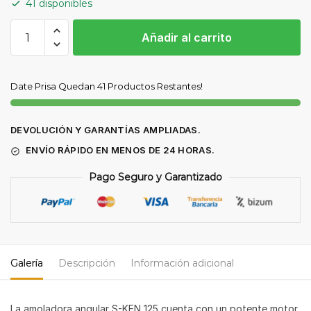
41 disponibles
AMOLADORA
Añadir al carrito
ANGULAR
S-
KEN
Date Prisa Quedan 41 Productos Restantes!
125
1240W
cantidad
DEVOLUCIÓN Y GARANTÍAS AMPLIADAS.
ENVÍO RÁPIDO EN MENOS DE 24 HORAS.
Pago Seguro y Garantizado
Galería
Descripción
Información adicional
La amoladora angular S-KEN 125 cuenta con un potente motor