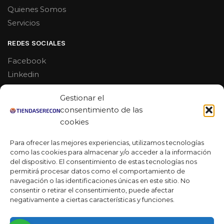
Quienes Somos
Servicios
REDES SOCIALES
Facebook
Linkedin
Youtube
Gestionar el
MAS DE 50 RESEÑAS
consentimiento de las
cookies
Para ofrecer las mejores experiencias, utilizamos tecnologías
como las cookies para almacenar y/o acceder a la información
★★★★★
del dispositivo. El consentimiento de estas tecnologías nos
La verdad es que fue una compra muy económica, la
permitirá procesar datos como el comportamiento de
calidad mucho mejor de lo que esperaba y la entrega en un
navegación o las identificaciones únicas en este sitio. No
día. ¡Estoy muy satisfecha con la atención al cliente y el
consentir o retirar el consentimiento, puede afectar
servicio!
negativamente a ciertas características y funciones.
Desarrollado por