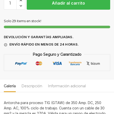
Añadir al carrito
TIG
SERECON
SEWP-
Solo 29 items en stock!
18W
4
MTS
DEVOLUCIÓN Y GARANTÍAS AMPLIADAS.
35/50
ENVÍO RÁPIDO EN MENOS DE 24 HORAS.
cantidad
Pago Seguro y Garantizado
Galería
Descripción
Información adicional
Antorcha para proceso TIG (GTAW) de 350 Amp. DC, 250
Amp. AC, 100% ciclo de trabajo. Cuenta con un cable de 30
mm2 y la mezcla es 270A. Válida para un rango de electrodo