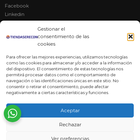
Facebook
Linkedin
Youtube
Gestionar el
MAS DE 50 RESEÑAS
consentimiento de las
cookies
Para ofrecer las mejores experiencias, utilizamos tecnologías
como las cookies para almacenar y/o acceder a la información
★★★★★
del dispositivo. El consentimiento de estas tecnologías nos
La verdad es que fue una compra muy económica, la
permitirá procesar datos como el comportamiento de
calidad mucho mejor de lo que esperaba y la entrega en un
navegación o las identificaciones únicas en este sitio. No
día. ¡Estoy muy satisfecha con la atención al cliente y el
consentir o retirar el consentimiento, puede afectar
servicio!
negativamente a ciertas características y funciones.
Desarrollado por
Ready Marketing 2023 ©
Aceptar
Rechazar
Ver preferencias