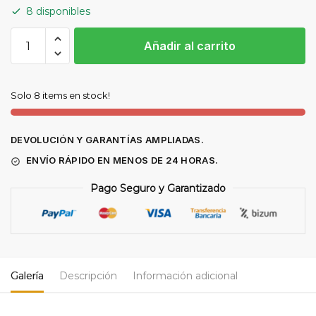
8 disponibles
COMPRESOR
Añadir al carrito
PISTON
SERECON
SOBRE
Solo 8 items en stock!
DEPÓSITO
2
CV
DEVOLUCIÓN Y GARANTÍAS AMPLIADAS.
cantidad
ENVÍO RÁPIDO EN MENOS DE 24 HORAS.
Pago Seguro y Garantizado
Galería
Descripción
Información adicional