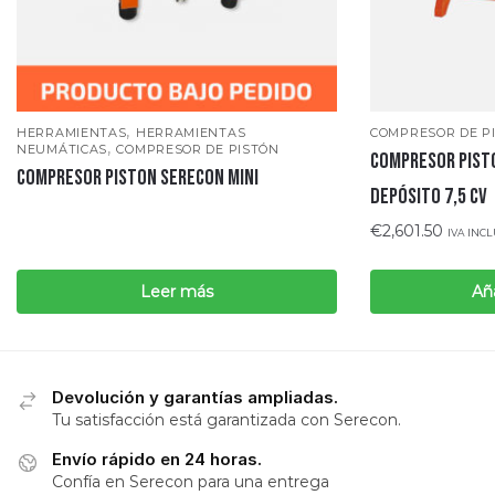
,
HERRAMIENTAS
HERRAMIENTAS
COMPRESOR DE P
,
NEUMÁTICAS
COMPRESOR DE PISTÓN
COMPRESOR PIST
COMPRESOR PISTON SERECON MINI
DEPÓSITO 7,5 CV
€
2,601.50
IVA INC
Leer más
Aña
Devolución y garantías ampliadas.
Tu satisfacción está garantizada con Serecon.
Envío rápido en 24 horas.
Confía en Serecon para una entrega