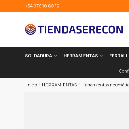
Saltar
saltar
+34 976 10 80 15
a
al
navegación
contenido
SOLDADURA
HERRAMIENTAS
FERRALL
Conf
Inicio
HERRAMIENTAS
Herramientas neumáti
/
/