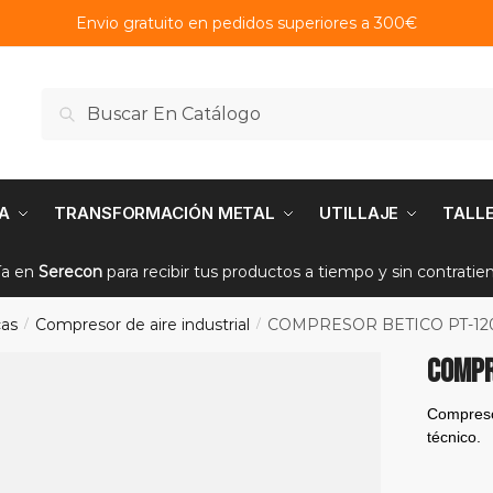
Envio gratuito en pedidos superiores a 300€
Buscar
Buscar
por:
A
TRANSFORMACIÓN METAL
UTILLAJE
TALL
ía en
Serecon
para recibir tus productos a tiempo y sin contrati
cas
Compresor de aire industrial
COMPRESOR BETICO PT-12
/
/
COMPR
Compreso
técnico.