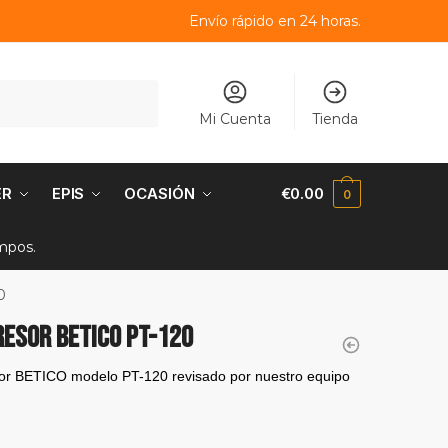
Envío rápido en 24 horas.
Mi Cuenta
Tienda
ER
EPIS
OCASIÓN
€
0.00
0
empos.
0
ESOR BETICO PT-120
r BETICO modelo PT-120 revisado por nuestro equipo