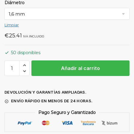
Diámetro
Limpiar
€
25.41
IVA INCLUIDO
50 disponibles
DIFUSOR
Añadir al carrito
TUNGSTENO
JUMBO
CRISTAL
ANTORCHA
DEVOLUCIÓN Y GARANTÍAS AMPLIADAS.
TIG
ENVÍO RÁPIDO EN MENOS DE 24 HORAS.
(PACK
Pago Seguro y Garantizado
5
UDS)
cantidad