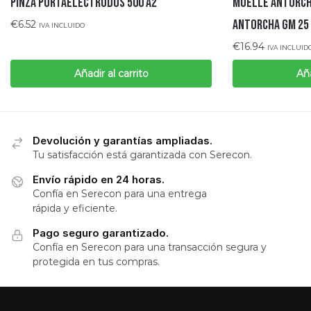
PINZA PORTAELECTRODOS 500 A2
MUELLE ANTORCH
ANTORCHA GM 25 
€
6.52
IVA INCLUIDO
€
16.94
IVA INCLUID
Añadir al carrito
Aña
Devolución y garantías ampliadas.
Tu satisfacción está garantizada con Serecon.
Envío rápido en 24 horas.
Confía en Serecon para una entrega
rápida y eficiente.
Pago seguro garantizado.
Confía en Serecon para una transacción segura y
protegida en tus compras.