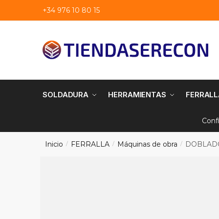
Saltar
saltar
+34 976 10 80 15
a
al
navegación
contenido
SOLDADURA
HERRAMIENTAS
FERRALL
Conf
Inicio
FERRALLA
Máquinas de obra
DOBLADO
/
/
/