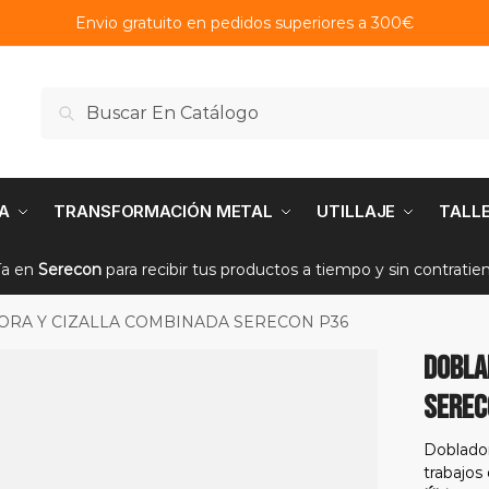
Envio gratuito en pedidos superiores a 300€
Buscar
Buscar
por:
A
TRANSFORMACIÓN METAL
UTILLAJE
TALL
ía en
Serecon
para recibir tus productos a tiempo y sin contrati
RA Y CIZALLA COMBINADA SERECON P36
DOBLA
SEREC
Doblador
trabajos