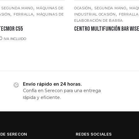
,
,
,
,
SEGUNDA MANO
MÁQUINAS DE
OCASIÓN
SEGUNDA MANO
MAQ
,
,
,
ASIÓN
FERRALLA
MÁQUINAS DE
INDUSTRIAL OCASIÓN
FERRALLA
ELABORACIÓN DE BARRA
TECMOR C55
CENTRO MULTIFUNCIÓN BAR WISE
00
IVA INCLUIDO
Envío rápido en 24 horas.
Confía en Serecon para una entrega
rápida y eficiente.
 DE SERECON
REDES SOCIALES