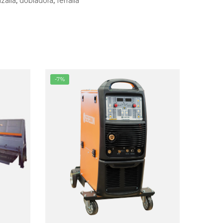
izalla
,
dobladora
,
ferralla
-7%