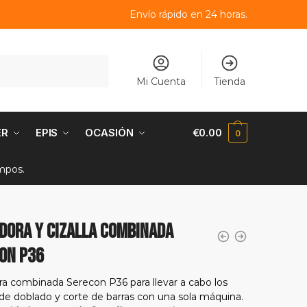
Envío rápido en 24 horas.
Mi Cuenta
Tienda
ER
EPIS
OCASIÓN
€
0.00
0
empos.
DORA Y CIZALLA COMBINADA
ON P36
a combinada Serecon P36 para llevar a cabo los
 de doblado y corte de barras con una sola máquina.