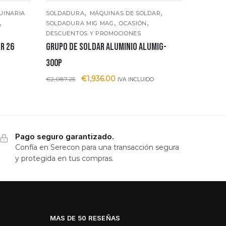
,
,
UINARIA
SOLDADURA
MÁQUINAS DE SOLDAR
,
,
,
SOLDADURA MIG MAG
OCASIÓN
DESCUENTOS Y PROMOCIONES
R 26
GRUPO DE SOLDAR ALUMINIO ALUMIG-
300P
€
1,936.00
€
2,087.25
IVA INCLUIDO
Pago seguro garantizado.
Confía en Serecon para una transacción segura
y protegida en tus compras.
MAS DE 50 RESEÑAS