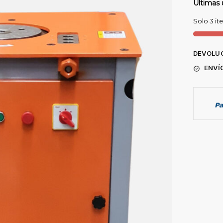
Últimas 
Solo 3 it
DEVOLUC
ENVÍ