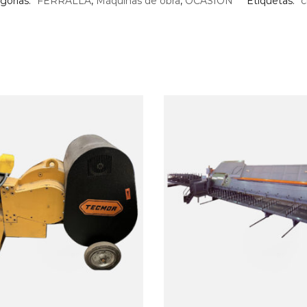
gorías:
FERRALLA
,
Máquinas de obra
,
OCASIÓN
Etiquetas:
c