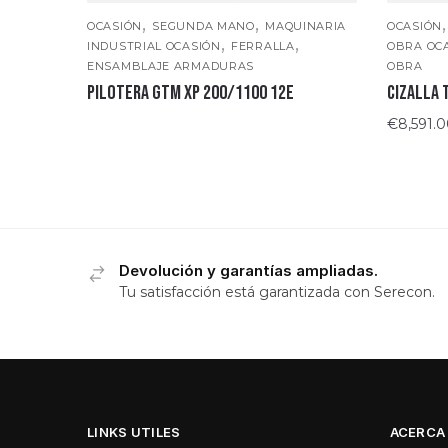
,
,
OCASIÓN
SEGUNDA MANO
MAQUINARIA
OCASIÓN
,
,
INDUSTRIAL OCASIÓN
FERRALLA
OBRA OC
ENSAMBLAJE ARMADURAS
OBRA
PILOTERA GTM XP 200/1100 12E
CIZALLA 
€
8,591.
Devolución y garantías ampliadas.
Tu satisfacción está garantizada con Serecon.
LINKS UTILES
ACERCA