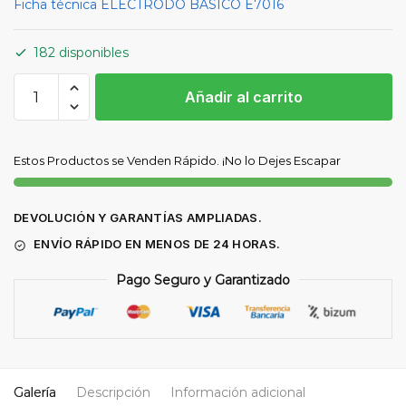
Ficha técnica ELECTRODO BÁSICO E7016
182 disponibles
ELECTRODO
Añadir al carrito
BÁSICO
E7016
4
Estos Productos se Venden Rápido. ¡No lo Dejes Escapar
mm
x
450
DEVOLUCIÓN Y GARANTÍAS AMPLIADAS.
mm
ENVÍO RÁPIDO EN MENOS DE 24 HORAS.
(CAJA
5
Pago Seguro y Garantizado
KG)
cantidad
Galería
Descripción
Información adicional