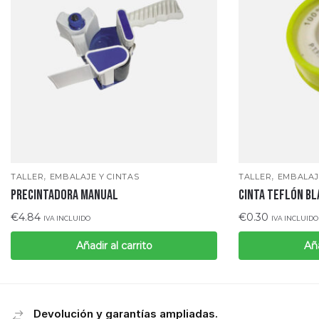
,
,
TALLER
EMBALAJE Y CINTAS
TALLER
EMBALAJ
PRECINTADORA MANUAL
CINTA TEFLÓN BL
€
4.84
€
0.30
IVA INCLUIDO
IVA INCLUIDO
Añadir al carrito
Aña
Devolución y garantías ampliadas.