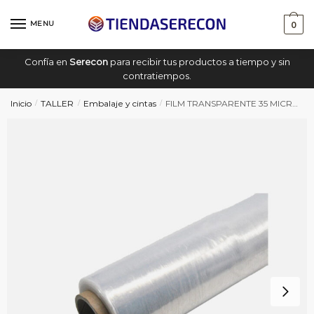
Saltar
saltar
a
al
MENU
0
navegación
contenido
Confía en
Serecon
para recibir tus productos a tiempo y sin
contratiempos.
Inicio
TALLER
Embalaje y cintas
FILM TRANSPARENTE 35 MICRAS
/
/
/