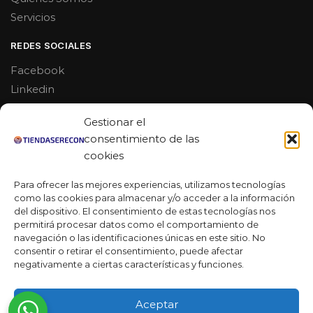
Servicios
REDES SOCIALES
Facebook
Linkedin
Youtube
Gestionar el
MAS DE 50 RESEÑAS
consentimiento de las
cookies
Para ofrecer las mejores experiencias, utilizamos tecnologías
como las cookies para almacenar y/o acceder a la información
★★★★★
del dispositivo. El consentimiento de estas tecnologías nos
La verdad es que fue una compra muy económica, la
permitirá procesar datos como el comportamiento de
calidad mucho mejor de lo que esperaba y la entrega en un
navegación o las identificaciones únicas en este sitio. No
día. ¡Estoy muy satisfecha con la atención al cliente y el
consentir o retirar el consentimiento, puede afectar
servicio!
negativamente a ciertas características y funciones.
Desarrollado por
Ready Marketing 2023 ©
Aceptar