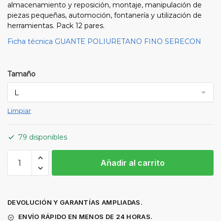
almacenamiento y reposición, montaje, manipulación de
piezas pequeñas, automoción, fontanería y utilización de
herramientas. Pack 12 pares.
Ficha técnica GUANTE POLIURETANO FINO SERECON
Tamaño
Limpiar
79 disponibles
GUANTES
Añadir al carrito
DE
POLIURETANO
FINO
(pack
DEVOLUCIÓN Y GARANTÍAS AMPLIADAS.
12
ENVÍO RÁPIDO EN MENOS DE 24 HORAS.