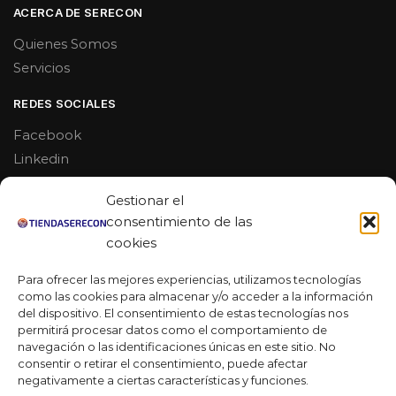
ACERCA DE SERECON
Quienes Somos
Servicios
REDES SOCIALES
Facebook
Linkedin
Youtube
Gestionar el
MAS DE 50 RESEÑAS
consentimiento de las
cookies
Para ofrecer las mejores experiencias, utilizamos tecnologías
como las cookies para almacenar y/o acceder a la información
★★★★★
del dispositivo. El consentimiento de estas tecnologías nos
La verdad es que fue una compra muy económica, la
permitirá procesar datos como el comportamiento de
calidad mucho mejor de lo que esperaba y la entrega en un
navegación o las identificaciones únicas en este sitio. No
día. ¡Estoy muy satisfecha con la atención al cliente y el
consentir o retirar el consentimiento, puede afectar
servicio!
negativamente a ciertas características y funciones.