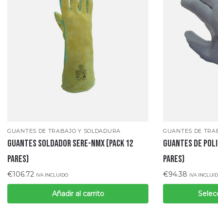
GUANTES DE TRABAJO Y SOLDADURA
GUANTES DE TRA
GUANTES SOLDADOR SERE-NMX (pack 12
GUANTES DE POLI
pares)
pares)
€
106.72
€
94.38
IVA INCLUIDO
IVA INCLUI
Añadir al carrito
Selec