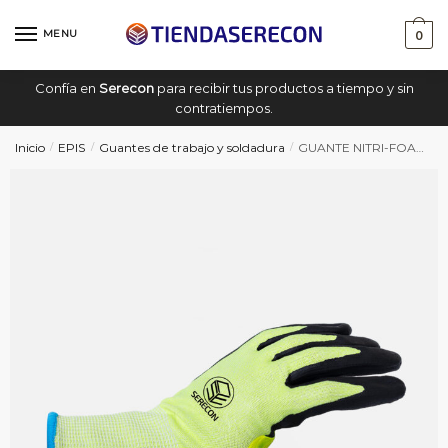
Saltar
saltar
a
al
MENU
0
navegación
contenido
Confía en
Serecon
para recibir tus productos a tiempo y sin
contratiempos.
Inicio
EPIS
Guantes de trabajo y soldadura
GUANTE NITRI-FOAM RESISTENTE AL CORTE (PACK 12 PARES)
/
/
/