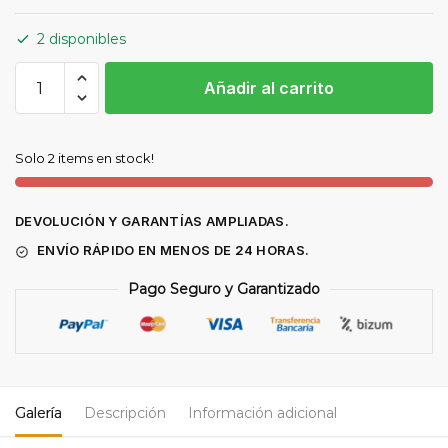
2 disponibles
GRUPO
Añadir al carrito
DE
SOLDAR
ZXE
Solo 2 items en stock!
(BX1)
AC/DC
cantidad
DEVOLUCIÓN Y GARANTÍAS AMPLIADAS.
ENVÍO RÁPIDO EN MENOS DE 24 HORAS.
Pago Seguro y Garantizado
Galería
Descripción
Información adicional