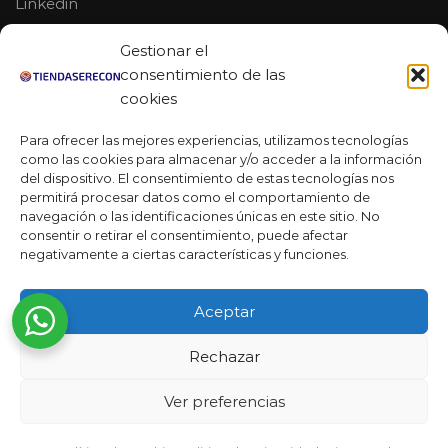
Linkedin
Youtube
Gestionar el
MAS DE 50 RESEÑAS
consentimiento de las
cookies
Para ofrecer las mejores experiencias, utilizamos tecnologías
como las cookies para almacenar y/o acceder a la información
★★★★★
del dispositivo. El consentimiento de estas tecnologías nos
La verdad es que fue una compra muy económica, la
permitirá procesar datos como el comportamiento de
calidad mucho mejor de lo que esperaba y la entrega en un
navegación o las identificaciones únicas en este sitio. No
día. ¡Estoy muy satisfecha con la atención al cliente y el
consentir o retirar el consentimiento, puede afectar
servicio!
negativamente a ciertas características y funciones.
Desarrollado por
Ready Marketing 2023 ©
Aceptar
Rechazar
Ver preferencias
Añadir al carrito