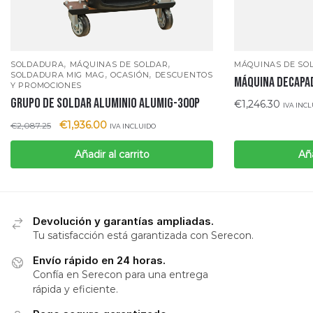
,
,
SOLDADURA
MÁQUINAS DE SOLDAR
MÁQUINAS DE SO
,
,
SOLDADURA MIG MAG
OCASIÓN
DESCUENTOS
MÁQUINA DECAPA
Y PROMOCIONES
GRUPO DE SOLDAR ALUMINIO ALUMIG-300P
€
1,246.30
IVA INC
€
1,936.00
€
2,087.25
IVA INCLUIDO
Añadir al carrito
Aña
Devolución y garantías ampliadas.
Tu satisfacción está garantizada con Serecon.
Envío rápido en 24 horas.
Confía en Serecon para una entrega
rápida y eficiente.