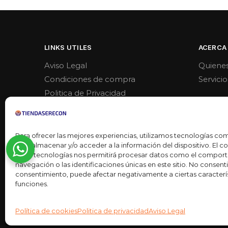
LINKS UTILES
ACERCA
Aviso Legal
Quiene
Condiciones de compra
Servicio
Politica de Privacidad
Politica de venta y devoluciones
Para ofrecer las mejores experiencias, utilizamos tecnologías co
para almacenar y/o acceder a la información del dispositivo. El 
estas tecnologías nos permitirá procesar datos como el compor
navegación o las identificaciones únicas en este sitio. No consentir 
consentimiento, puede afectar negativamente a ciertas caracterís
funciones.
Desarrollado por
Ready Marketing 2023 ©
Política de cookies
Politica de privacidad
Aviso Legal