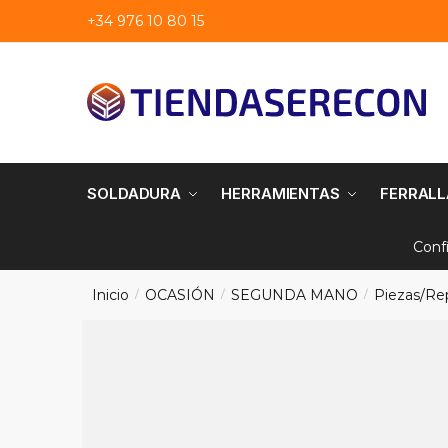
Saltar
saltar
+34 976 10 80 15
a
al
navegación
contenido
SOLDADURA
HERRAMIENTAS
FERRALL
Conf
Inicio
OCASIÓN
SEGUNDA MANO
Piezas/Re
/
/
/