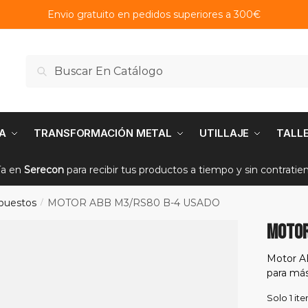
Envio gratuito en pedidos superiores a 300€
Buscar
Buscar
por:
A
TRANSFORMACIÓN METAL
UTILLAJE
TALL
ía en
Serecon
para recibir tus productos a tiempo y sin contrati
puestos
MOTOR ABB M3/RS80 B-4 USADO
/
MOTOR
Motor A
para más
Solo 1 it