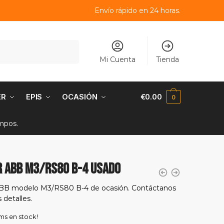
Envío rápido en 24 horas.
Mi Cuenta
Tienda
ER
EPIS
OCASIÓN
€
0.00
0
empos.
 ABB M3/RS80 B-4 USADO
BB modelo M3/RS80 B-4 de ocasión. Contáctanos
 detalles.
ems en stock!