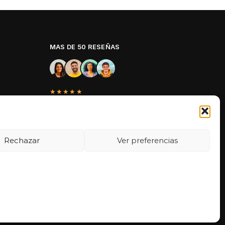
MAS DE 50 RESEÑAS
★★★★★
La verdad es que fue una compra
muy económica, la calidad mucho
mejor de lo que esperaba y la
entrega en un día. ¡Estoy muy
Rechazar
Ver preferencias
satisfecha con la atención al cliente y
el servicio!