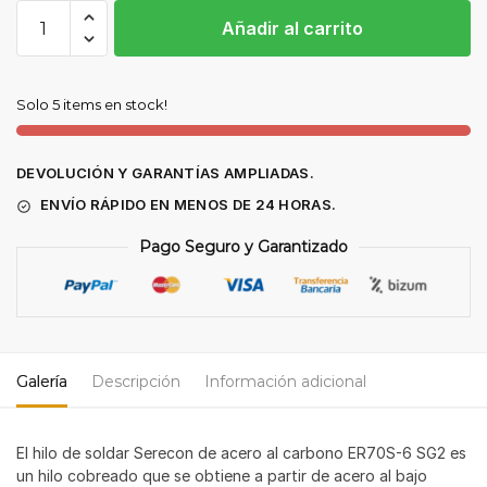
1
Añadir al carrito
pallet
(72
bobinas
Solo 5 items en stock!
de
15
Kg)
DEVOLUCIÓN Y GARANTÍAS AMPLIADAS.
hilo
ENVÍO RÁPIDO EN MENOS DE 24 HORAS.
de
acero
Pago Seguro y Garantizado
al
carbono
ER70S-
6
SG2
Galería
Descripción
Información adicional
1,0
mm
El hilo de soldar Serecon de acero al carbono ER70S-6 SG2 es
cantidad
un hilo cobreado que se obtiene a partir de acero al bajo