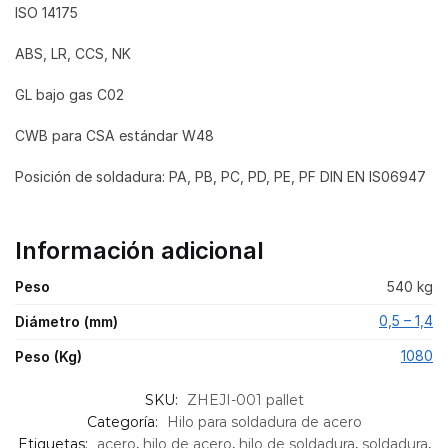
ISO 14175
ABS, LR, CCS, NK
GL bajo gas C02
CWB para CSA estándar W48
Posición de soldadura: PA, PB, PC, PD, PE, PF DIN EN IS06947
Información adicional
Peso
540 kg
0,5 – 1,4
Diámetro (mm)
1080
Peso (Kg)
SKU:
ZHEJI-001 pallet
Categoría:
Hilo para soldadura de acero
Etiquetas:
acero
,
hilo de acero
,
hilo de soldadura
,
soldadura
,