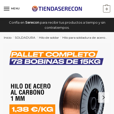
Saltar
saltar
a
al
MENU
0
navegación
contenido
Confía en
Serecon
para recibir tus productos a tiempo y sin
contratiempos.
Inicio
SOLDADURA
Hilo de soldar
Hilo para soldadura de acero
1 p
/
/
/