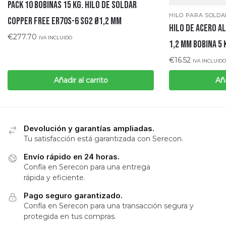
Pack 10 bobinas 15 Kg. hilo de soldar
HILO PARA SOLD
copper free ER70S-6 SG2 Ø1,2 mm
Hilo de acero a
€
277.70
IVA INCLUIDO
1,2 MM bobina 5 
€
16.52
IVA INCLUIDO
Añadir al carrito
Aña
Devolución y garantías ampliadas.
Tu satisfacción está garantizada con Serecon.
Envío rápido en 24 horas.
Confía en Serecon para una entrega
rápida y eficiente.
Pago seguro garantizado.
Confía en Serecon para una transacción segura y
protegida en tus compras.