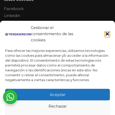
Facebook
Linkedin
Youtube
Gestionar el
MAS DE 50 RESEÑAS
consentimiento de las
cookies
Para ofrecer las mejores experiencias, utilizamos tecnologías
como las cookies para almacenar y/o acceder a la información
★★★★★
del dispositivo. El consentimiento de estas tecnologías nos
La verdad es que fue una compra muy económica, la
permitirá procesar datos como el comportamiento de
calidad mucho mejor de lo que esperaba y la entrega en un
navegación o las identificaciones únicas en este sitio. No
día. ¡Estoy muy satisfecha con la atención al cliente y el
consentir o retirar el consentimiento, puede afectar
servicio!
negativamente a ciertas características y funciones.
Desarrollado por
Ready Marketing 2023 ©
Aceptar
Rechazar