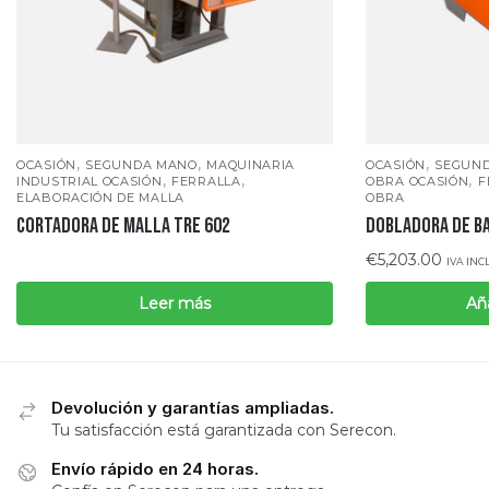
,
,
,
OCASIÓN
SEGUNDA MANO
MAQUINARIA
OCASIÓN
SEGUN
,
,
,
INDUSTRIAL OCASIÓN
FERRALLA
OBRA OCASIÓN
F
ELABORACIÓN DE MALLA
OBRA
CORTADORA DE MALLA TRE 602
DOBLADORA DE BA
€
5,203.00
IVA INC
Leer más
Aña
Devolución y garantías ampliadas.
Tu satisfacción está garantizada con Serecon.
Envío rápido en 24 horas.