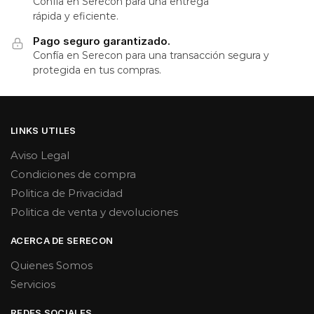
Confía en Serecon para una entrega
rápida y eficiente.
Pago seguro garantizado.
Confía en Serecon para una transacción segura y
protegida en tus compras.
LINKS UTILES
Aviso Legal
Condiciones de compra
Politica de Privacidad
Politica de venta y devoluciones
ACERCA DE SERECON
Quienes Somos
Servicios
REDES SOCIALES