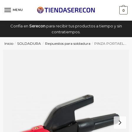
Saltar
saltar
a
al
MENU
0
navegación
contenido
Confía en
Serecon
para recibir tus productos a tiempo y sin
contratiempos.
Inicio
SOLDADURA
Repuestos para soldadura
PINZA PORTAELECTRODOS 500 A1
/
/
/