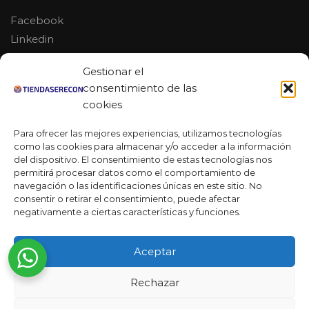
Facebook
Linkedin
Youtube
Gestionar el
MAS DE 50 RESEÑAS
consentimiento de las
cookies
Para ofrecer las mejores experiencias, utilizamos tecnologías
como las cookies para almacenar y/o acceder a la información
★★★★★
del dispositivo. El consentimiento de estas tecnologías nos
La verdad es que fue una compra muy económica, la
permitirá procesar datos como el comportamiento de
calidad mucho mejor de lo que esperaba y la entrega en un
navegación o las identificaciones únicas en este sitio. No
día. ¡Estoy muy satisfecha con la atención al cliente y el
consentir o retirar el consentimiento, puede afectar
servicio!
negativamente a ciertas características y funciones.
Desarrollado por
Ready Marketing 2023 ©
Aceptar
Rechazar