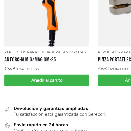
,
REPUESTOS PARA SOLDADURA
ANTORCHAS
REPUESTOS PARA
ANTORCHA MIG/MAG GM-25
PINZA PORTAELE
€
55.84
€
6.52
IVA INCLUIDO
IVA INCLUIDO
Añadir al carrito
Aña
Devolución y garantías ampliadas.
Tu satisfacción está garantizada con Serecon.
Envío rápido en 24 horas.
Confía en Serecon para una entrega