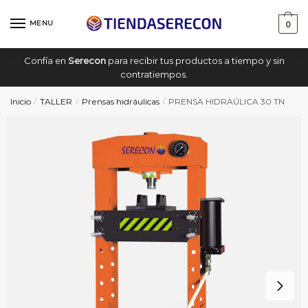
Saltar
saltar
a
al
MENU
0
navegación
contenido
Confía en
Serecon
para recibir tus productos a tiempo y sin
contratiempos.
Inicio
TALLER
Prensas hidráulicas
PRENSA HIDRAÚLICA 30 TN
/
/
/