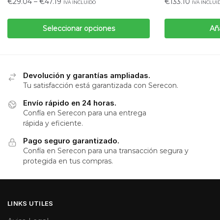
€
29.04
–
€
47.19
€
133.10
IVA INCLUIDO
IVA INCLUI
Seleccionar opciones
Aña
Devolución y garantías ampliadas.
Tu satisfacción está garantizada con Serecon.
Envío rápido en 24 horas.
Confía en Serecon para una entrega
rápida y eficiente.
Pago seguro garantizado.
Confía en Serecon para una transacción segura y
protegida en tus compras.
LINKS UTILES