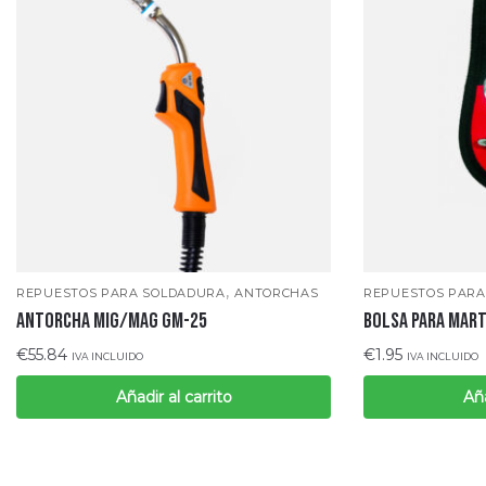
,
REPUESTOS PARA SOLDADURA
ANTORCHAS
REPUESTOS PARA
ANTORCHA MIG/MAG GM-25
BOLSA PARA MART
€
55.84
€
1.95
IVA INCLUIDO
IVA INCLUIDO
Añadir al carrito
Aña