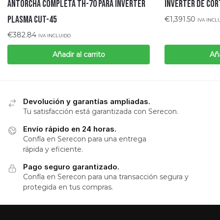
ANTORCHA COMPLETA TH-70 PARA INVERTER
INVERTER DE COR
PLASMA CUT-45
€
1,391.50
IVA INCL
€
382.84
IVA INCLUIDO
Añadir al carrito
Aña
Devolución y garantías ampliadas.
Tu satisfacción está garantizada con Serecon.
Envío rápido en 24 horas.
Confía en Serecon para una entrega
rápida y eficiente.
Pago seguro garantizado.
Confía en Serecon para una transacción segura y
protegida en tus compras.