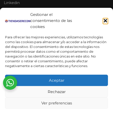
Linkedin
Youtube
Gestionar el
MAS DE 50 RESEÑAS
consentimiento de las
cookies
Para ofrecer las mejores experiencias, utilizamos tecnologías
como las cookies para almacenar y/o acceder a la información
★★★★★
del dispositivo. El consentimiento de estas tecnologías nos
La verdad es que fue una compra muy económica, la
permitirá procesar datos como el comportamiento de
calidad mucho mejor de lo que esperaba y la entrega en un
navegación o las identificaciones únicas en este sitio. No
día. ¡Estoy muy satisfecha con la atención al cliente y el
consentir o retirar el consentimiento, puede afectar
servicio!
negativamente a ciertas características y funciones.
Desarrollado por
Ready Marketing 2023 ©
Aceptar
Rechazar
Ver preferencias