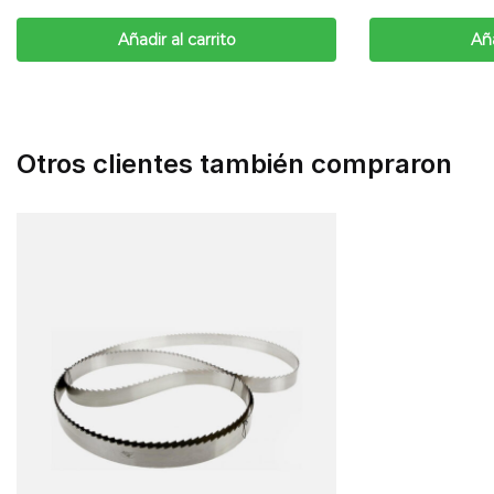
Añadir al carrito
Aña
Otros clientes también compraron