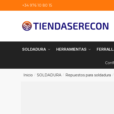
Saltar
saltar
+34 976 10 80 15
a
al
navegación
contenido
SOLDADURA
HERRAMIENTAS
FERRALL
Conf
Inicio
SOLDADURA
Repuestos para soldadura
/
/
/