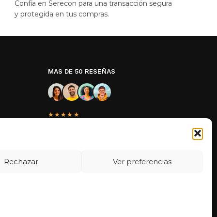
Confía en Serecon para una transacción segura
y protegida en tus compras.
MAS DE 50 RESEÑAS
★★★★★
La verdad es que fue una compra
muy económica, la calidad mucho
mejor de lo que esperaba y la
entrega en un día. ¡Estoy muy
Rechazar
Ver preferencias
satisfecha con la atención al cliente y
el servicio!