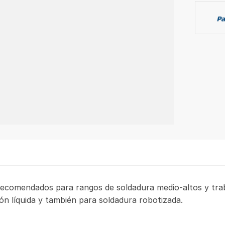
(PAC
50
UNID
canti
recomendados para rangos de soldadura medio-altos y traba
ón líquida y también para soldadura robotizada.