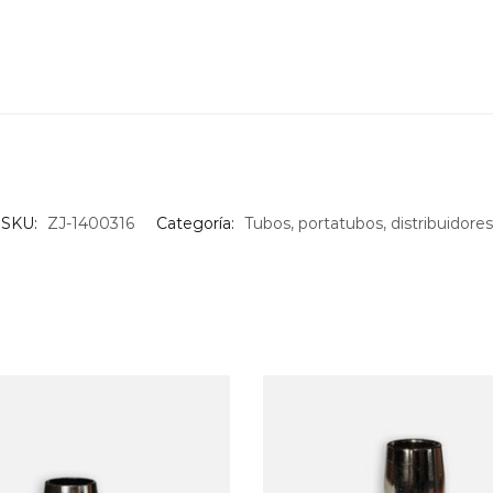
SKU:
ZJ-1400316
Categoría:
Tubos, portatubos, distribuidores