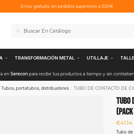
Envio gratuito en pedidos superiores a 300€
Buscar
Buscar
por:
A
TRANSFORMACIÓN METAL
UTILLAJE
TALL
ía en
Serecon
para recibir tus productos a tiempo y sin contrati
Tubos, portatubos, distribuidores
TUBO DE CONTACTO DE CI
/
TUBO 
(PACK
€
41.14
Tubo de 