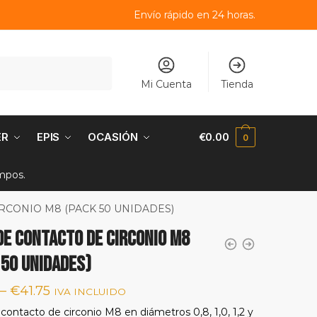
Envío rápido en 24 horas.
Mi Cuenta
Tienda
ER
EPIS
OCASIÓN
€
0.00
0
empos.
RCONIO M8 (PACK 50 UNIDADES)
DE CONTACTO DE CIRCONIO M8
 50 UNIDADES)
–
€
41.75
IVA INCLUIDO
contacto de circonio M8 en diámetros 0,8, 1,0, 1,2 y