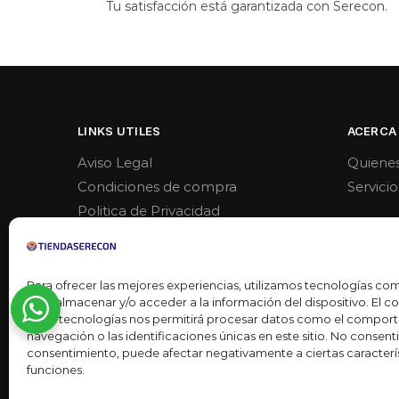
Tu satisfacción está garantizada con Serecon.
LINKS UTILES
ACERCA
Aviso Legal
Quiene
Condiciones de compra
Servicio
Politica de Privacidad
Politica de venta y devoluciones
Para ofrecer las mejores experiencias, utilizamos tecnologías co
para almacenar y/o acceder a la información del dispositivo. El 
estas tecnologías nos permitirá procesar datos como el compor
navegación o las identificaciones únicas en este sitio. No consentir 
consentimiento, puede afectar negativamente a ciertas caracterís
funciones.
Desarrollado por