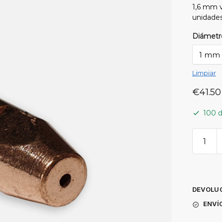
1,6 mm v
unidades
Diámetr
Limpiar
€
41.50
100 d
TUBO
DE
CONT
DE
DEVOLUC
CIRC
ENVÍ
M8