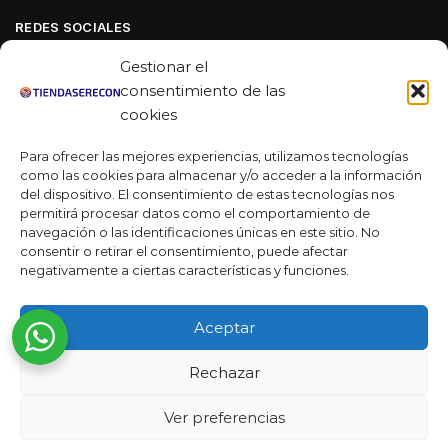
REDES SOCIALES
Facebook
Gestionar el
Linkedin
consentimiento de las
cookies
Youtube
Para ofrecer las mejores experiencias, utilizamos tecnologías
MAS DE 50 RESEÑAS
como las cookies para almacenar y/o acceder a la información
del dispositivo. El consentimiento de estas tecnologías nos
permitirá procesar datos como el comportamiento de
navegación o las identificaciones únicas en este sitio. No
★★★★★
consentir o retirar el consentimiento, puede afectar
La verdad es que fue una compra muy económica, la
negativamente a ciertas características y funciones.
calidad mucho mejor de lo que esperaba y la entrega en un
día. ¡Estoy muy satisfecha con la atención al cliente y el
Aceptar
servicio!
Desarrollado por
Rechazar
Ready Marketing 2023 ©
Ver preferencias