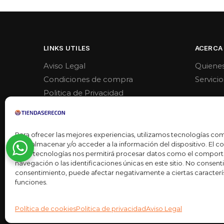
LINKS UTILES
ACERCA
Aviso Legal
Quiene
Condiciones de compra
Servicio
Politica de Privacidad
Politica de venta y devoluciones
Para ofrecer las mejores experiencias, utilizamos tecnologías co
para almacenar y/o acceder a la información del dispositivo. El 
estas tecnologías nos permitirá procesar datos como el compor
navegación o las identificaciones únicas en este sitio. No consentir 
consentimiento, puede afectar negativamente a ciertas caracterís
funciones.
Desarrollado por
Ready Marketing 2023 ©
Política de cookies
Politica de privacidad
Aviso Legal