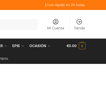
Envío rápido en 24 horas.
Mi Cuenta
Tienda
ER
EPIS
OCASIÓN
€
0.00
0
empos.