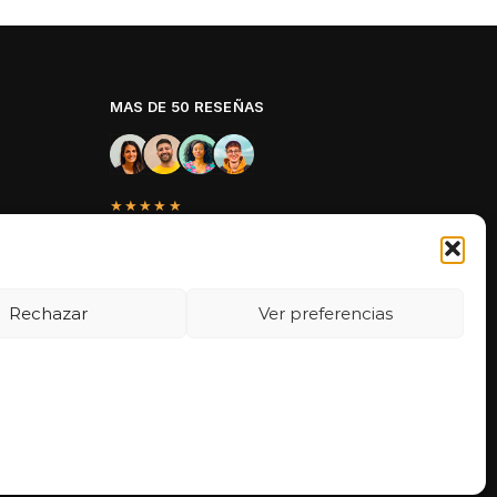
MAS DE 50 RESEÑAS
★★★★★
La verdad es que fue una compra
muy económica, la calidad mucho
mejor de lo que esperaba y la
entrega en un día. ¡Estoy muy
Rechazar
Ver preferencias
satisfecha con la atención al cliente y
el servicio!