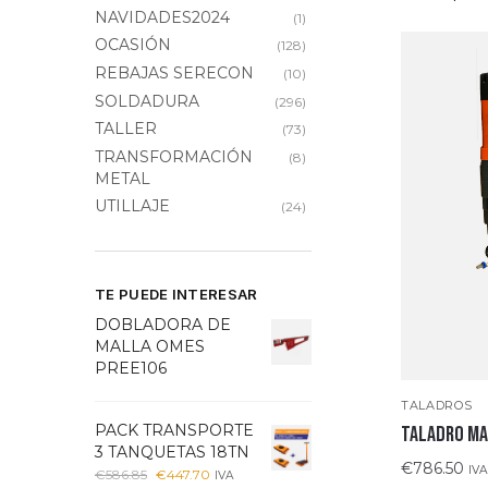
NAVIDADES2024
(1)
OCASIÓN
(128)
REBAJAS SERECON
(10)
SOLDADURA
(296)
TALLER
(73)
TRANSFORMACIÓN
(8)
METAL
UTILLAJE
(24)
TE PUEDE INTERESAR
DOBLADORA DE
MALLA OMES
PREE106
TALADROS
PACK TRANSPORTE
TALADRO MA
3 TANQUETAS 18TN
€
786.50
IVA
€
586.85
€
447.70
IVA