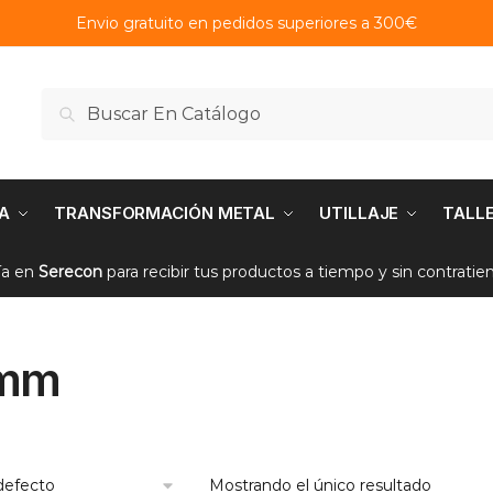
Envio gratuito en pedidos superiores a 300€
Buscar
Buscar
por:
A
TRANSFORMACIÓN METAL
UTILLAJE
TALL
ía en
Serecon
para recibir tus productos a tiempo y sin contrati
 mm
Mostrando el único resultado