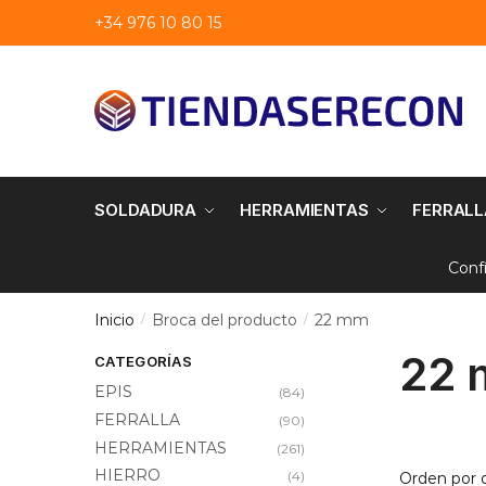
Saltar
saltar
+34 976 10 80 15
a
al
navegación
contenido
SOLDADURA
HERRAMIENTAS
FERRALL
Conf
Inicio
Broca del producto
22 mm
/
/
22
CATEGORÍAS
EPIS
(84)
FERRALLA
(90)
HERRAMIENTAS
(261)
HIERRO
(4)