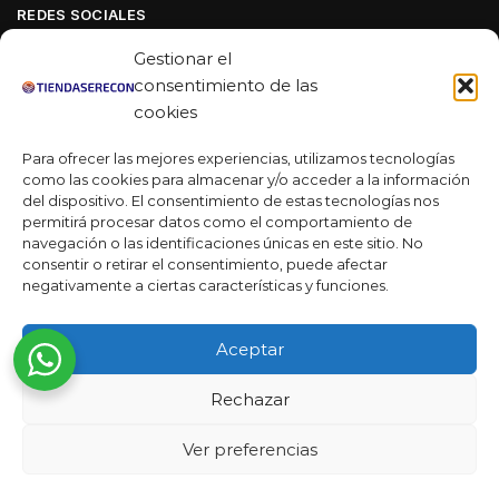
REDES SOCIALES
Facebook
Gestionar el
Linkedin
consentimiento de las
cookies
Youtube
Para ofrecer las mejores experiencias, utilizamos tecnologías
MAS DE 50 RESEÑAS
como las cookies para almacenar y/o acceder a la información
del dispositivo. El consentimiento de estas tecnologías nos
permitirá procesar datos como el comportamiento de
navegación o las identificaciones únicas en este sitio. No
★★★★★
consentir o retirar el consentimiento, puede afectar
La verdad es que fue una compra muy económica, la
negativamente a ciertas características y funciones.
calidad mucho mejor de lo que esperaba y la entrega en un
día. ¡Estoy muy satisfecha con la atención al cliente y el
Aceptar
servicio!
Rechazar
Desarrollado por
Ready Marketing 2023 ©
Ver preferencias