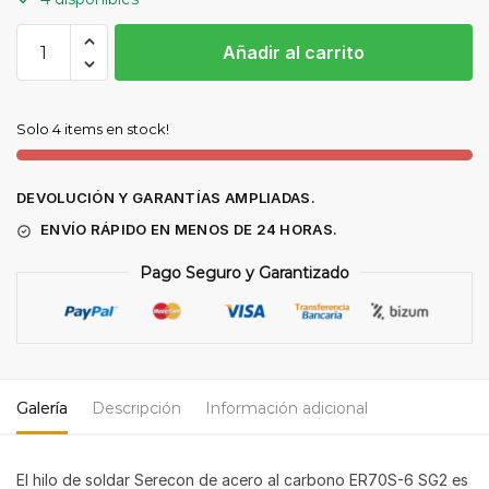
1/2
Añadir al carrito
pallet
(36
bobinas
Solo 4 items en stock!
de
15
Kg)
DEVOLUCIÓN Y GARANTÍAS AMPLIADAS.
hilo
ENVÍO RÁPIDO EN MENOS DE 24 HORAS.
de
acero
Pago Seguro y Garantizado
al
carbono
ER70S-
6
SG2
Galería
Descripción
Información adicional
Bobina
Metálica
El hilo de soldar Serecon de acero al carbono ER70S-6 SG2 es
1,0