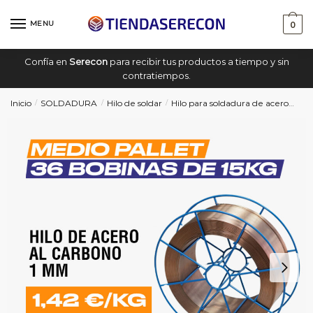
Saltar
saltar
a
al
MENU
0
navegación
contenido
Confía en
Serecon
para recibir tus productos a tiempo y sin
contratiempos.
Inicio
SOLDADURA
Hilo de soldar
Hilo para soldadura de acero
1/2
/
/
/