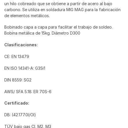
un hilo cobreado que se obtiene a partir de acero al bajo
mm
carbono. Se utiliza en soldadura MIG MAG para la fabricación
cantidad
de elementos metálicos.
Bobinado capa a capa para facilitar el trabajo de soldeo.
Bobina metálica de 15kg. Diámetro D300
Clasificaciones:
CE: EN 13479
EN ISO 14341-A: G3Si1
DIN 8559: SG2
AWS/ SFA 5.18: ER 70S-6
Certificado:
DB: (42.177.0l/Ol)
TÜV bajo gas Cl, M2, M3