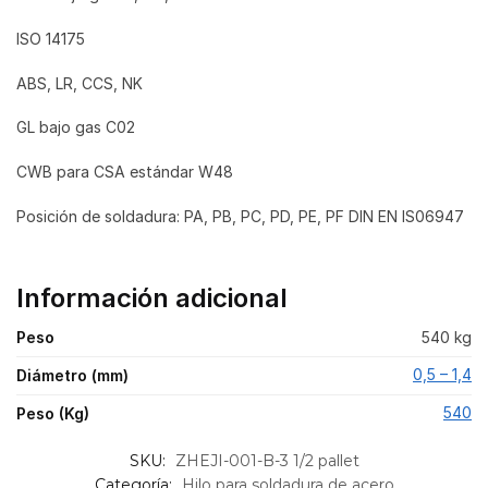
ISO 14175
ABS, LR, CCS, NK
GL bajo gas C02
CWB para CSA estándar W48
Posición de soldadura: PA, PB, PC, PD, PE, PF DIN EN IS06947
Información adicional
Peso
540 kg
0,5 – 1,4
Diámetro (mm)
540
Peso (Kg)
SKU:
ZHEJI-001-B-3 1/2 pallet
Categoría:
Hilo para soldadura de acero