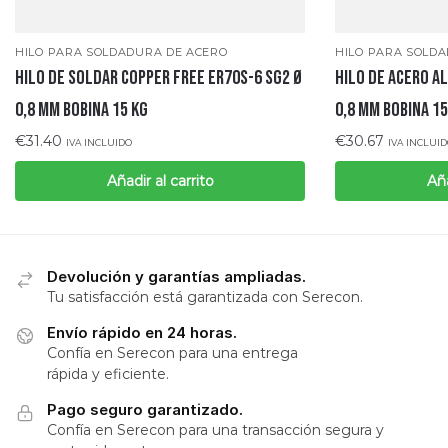
HILO PARA SOLDADURA DE ACERO
HILO PARA SOLD
Hilo de soldar copper free ER70S-6 SG2 Ø
Hilo de acero a
0,8 mm bobina 15 kg
0,8 mm bobina 15
€
31.40
€
30.67
IVA INCLUIDO
IVA INCLUI
Añadir al carrito
Aña
Devolución y garantías ampliadas.
Tu satisfacción está garantizada con Serecon.
Envío rápido en 24 horas.
Confía en Serecon para una entrega
rápida y eficiente.
Pago seguro garantizado.
Confía en Serecon para una transacción segura y