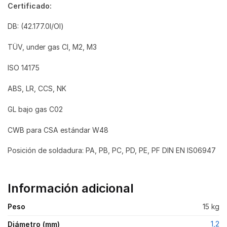
Certificado:
DB: (42.177.0l/Ol)
TÜV, under gas Cl, M2, M3
ISO 14175
ABS, LR, CCS, NK
GL bajo gas C02
CWB para CSA estándar W48
Posición de soldadura: PA, PB, PC, PD, PE, PF DIN EN IS06947
Información adicional
Peso
15 kg
1,2
Diámetro (mm)