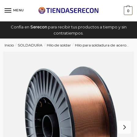
Saltar
saltar
a
al
MENU
0
navegación
contenido
Confía en
Serecon
para recibir tus productos a tiempo y sin
contratiempos.
Inicio
SOLDADURA
Hilo de soldar
Hilo para soldadura de acero
Hil
/
/
/