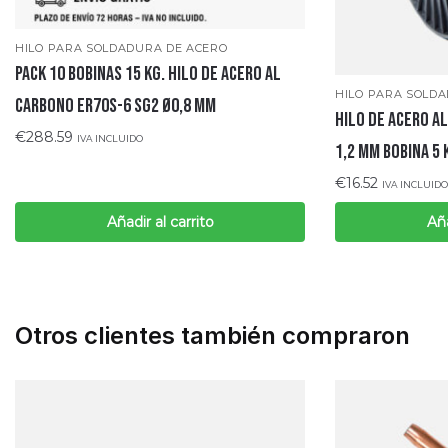
HILO PARA SOLDADURA DE ACERO
Pack 10 bobinas 15 Kg. hilo de acero al
HILO PARA SOLD
carbono ER70S-6 SG2 Ø0,8 mm
Hilo de acero a
€
288.59
IVA INCLUIDO
1,2 MM bobina 5 
€
16.52
IVA INCLUIDO
Añadir al carrito
Aña
Otros clientes también compraron