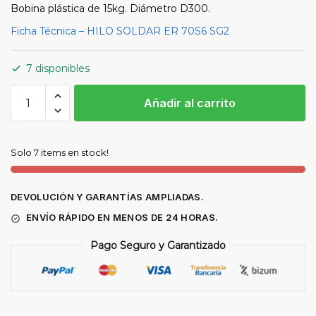
Bobina plástica de 15kg. Diámetro D300.
Ficha Técnica – HILO SOLDAR ER 70S6 SG2
7 disponibles
Hilo
Añadir al carrito
de
acero
al
Solo 7 items en stock!
carbono
ER70S-
6
DEVOLUCIÓN Y GARANTÍAS AMPLIADAS.
SG2
ENVÍO RÁPIDO EN MENOS DE 24 HORAS.
Ø1,2
mm
Pago Seguro y Garantizado
bobina
15
kg
cantidad