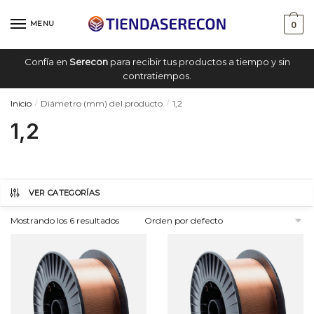
Saltar
saltar
a
al
MENU
0
navegación
contenido
Confía en
Serecon
para recibir tus productos a tiempo y sin
contratiempos.
Inicio
Diámetro (mm) del producto
1,2
/
/
1,2
VER CATEGORÍAS
Mostrando los 6 resultados