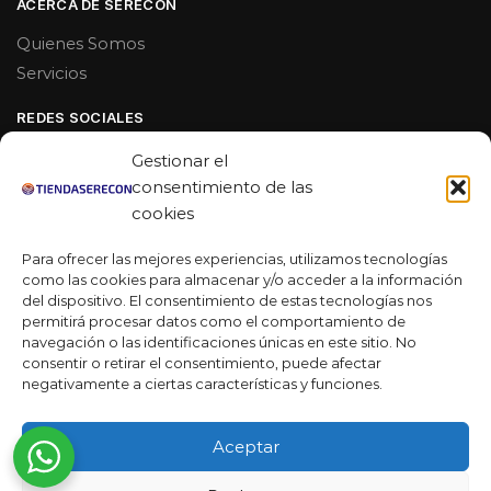
ACERCA DE SERECON
Quienes Somos
Servicios
REDES SOCIALES
Facebook
Gestionar el
Linkedin
consentimiento de las
cookies
Youtube
Para ofrecer las mejores experiencias, utilizamos tecnologías
MAS DE 50 RESEÑAS
como las cookies para almacenar y/o acceder a la información
del dispositivo. El consentimiento de estas tecnologías nos
permitirá procesar datos como el comportamiento de
navegación o las identificaciones únicas en este sitio. No
★★★★★
consentir o retirar el consentimiento, puede afectar
La verdad es que fue una compra muy económica, la
negativamente a ciertas características y funciones.
calidad mucho mejor de lo que esperaba y la entrega en un
día. ¡Estoy muy satisfecha con la atención al cliente y el
Aceptar
servicio!