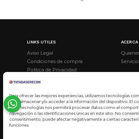
LINKS UTILES
ACERCA
Aviso Legal
Quiene
Condiciones de compra
Servicio
Politica de Privacidad
Politica de venta y devoluciones
Para ofrecer las mejores experiencias, utilizamos tecnologías co
para almacenar y/o acceder a la información del dispositivo. El 
estas tecnologías nos permitirá procesar datos como el compor
navegación o las identificaciones únicas en este sitio. No consentir 
consentimiento, puede afectar negativamente a ciertas caracterís
funciones.
Desarrollado por