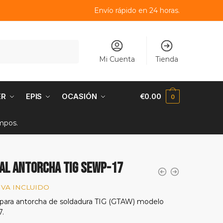
Envío rápido en 24 horas.
Mi Cuenta
Tienda
ER
EPIS
OCASIÓN
€
0.00
0
empos.
al antorcha TIG SEWP-17
IVA INCLUIDO
para antorcha de soldadura TIG (GTAW) modelo
.