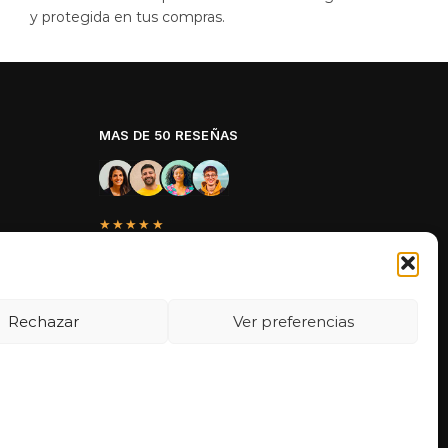
y protegida en tus compras.
MAS DE 50 RESEÑAS
★★★★★
La verdad es que fue una compra
muy económica, la calidad mucho
mejor de lo que esperaba y la
entrega en un día. ¡Estoy muy
Rechazar
Ver preferencias
satisfecha con la atención al cliente y
el servicio!