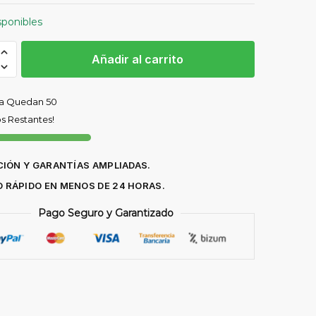
sponibles
al
Añadir al carrito
cha
sa Quedan 50
-
s Restantes!
dad
IÓN Y GARANTÍAS AMPLIADAS.
O RÁPIDO EN MENOS DE 24 HORAS.
Pago Seguro y Garantizado