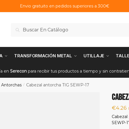
Envio gratuito en pedidos superiores a 300€
Buscar
Buscar
por:
A
TRANSFORMACIÓN METAL
UTILLAJE
TALL
ía en
Serecon
para recibir tus productos a tiempo y sin contrati
Antorchas
Cabezal antorcha TIG SEWP-17
/
Cabez
€
4.26
Cabezal 
SEWP-17