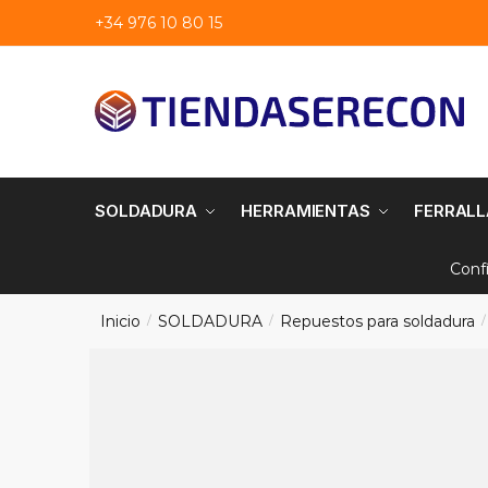
Saltar
saltar
+34 976 10 80 15
a
al
navegación
contenido
SOLDADURA
HERRAMIENTAS
FERRALL
Conf
Inicio
SOLDADURA
Repuestos para soldadura
/
/
/