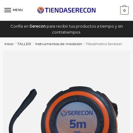
Saltar
saltar
a
al
MENU
0
navegación
contenido
Confía en
Serecon
para recibir tus productos a tiempo y sin
contratiempos.
Inicio
TALLER
Instrumentos de medición
Flexómetro Serecon
/
/
/