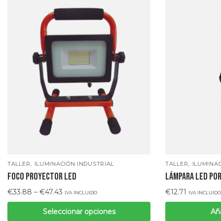
,
,
TALLER
ILUMINACIÓN INDUSTRIAL
TALLER
ILUMINA
Foco proyector LED
LÁMPARA LED PO
€
33.88
–
€
47.43
€
12.71
IVA INCLUIDO
IVA INCLUIDO
Seleccionar opciones
Aña