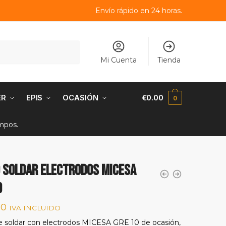
Envío rápido en 24 horas.
Mi Cuenta
Tienda
ER
EPIS
OCASIÓN
€
0.00
0
empos.
 soldar electrodos MICESA
0
50
IVA INCLUIDO
 soldar con electrodos MICESA GRE 10 de ocasión,