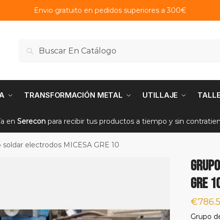
Envio gratuito en pedidos superiores a 300€
Buscar
Buscar
por:
A
TRANSFORMACIÓN METAL
UTILLAJE
TALL
ía en
Serecon
para recibir tus productos a tiempo y sin contrati
 soldar electrodos MICESA GRE 10
Grupo
GRE 1
€
786.
Grupo de