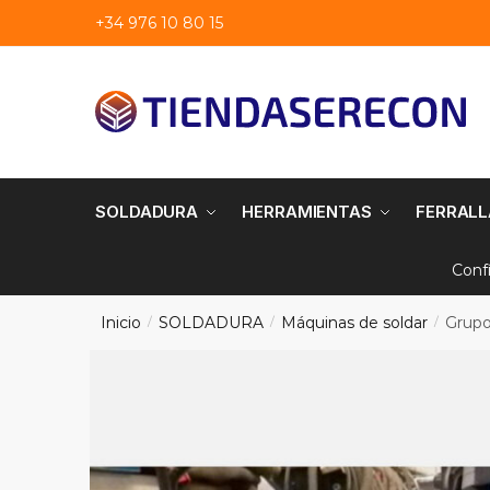
Saltar
saltar
+34 976 10 80 15
a
al
navegación
contenido
SOLDADURA
HERRAMIENTAS
FERRALL
Conf
Inicio
SOLDADURA
Máquinas de soldar
Grupo
/
/
/