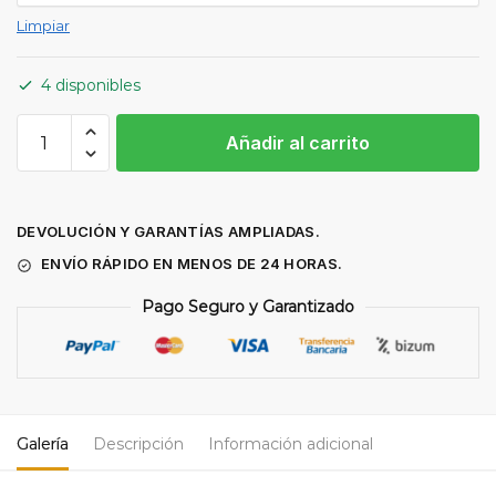
Limpiar
4 disponibles
Hoja
Añadir al carrito
sierra
cinta
M42
1735
DEVOLUCIÓN Y GARANTÍAS AMPLIADAS.
x
ENVÍO RÁPIDO EN MENOS DE 24 HORAS.
13
Pago Seguro y Garantizado
x
0,65
mm
cantidad
Galería
Descripción
Información adicional