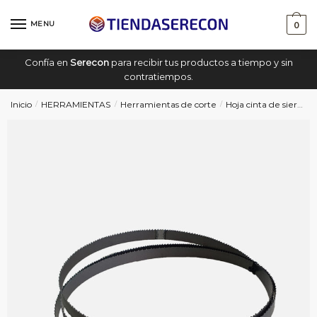
Saltar
saltar
a
al
MENU
0
navegación
contenido
Confía en
Serecon
para recibir tus productos a tiempo y sin
contratiempos.
Inicio
HERRAMIENTAS
Herramientas de corte
Hoja cinta de sierra
/
/
/